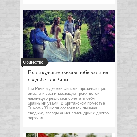
Общество
Голливудские звезды побывали на
свадьбе Гая Ричи
Гай Ричи и Джекки Эйнсли, проживающие
вместе и воспитывающие троих детей,
наконец-то решились сочетать себя
брачными узами. В британском поместье
Эшкомб 30 июля состоялась пышная
свадьба, звезды обменялись друг с другом
обручал...