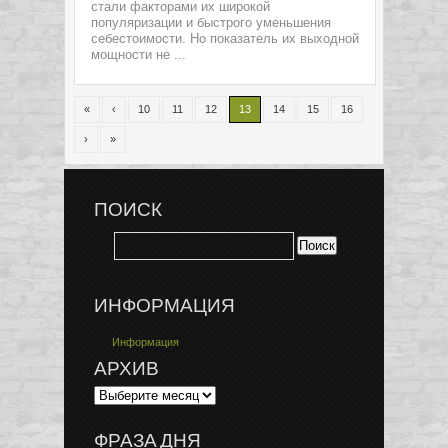
стали факторами их широкой
популяризации и быстрого уменьшения
себестоимости. Но показатель их выходной
мощности не ...
«
‹
10
11
12
13
14
15
16
›
»
ПОИСК
ИНФОРМАЦИЯ
Информация
АРХИВ
ФРАЗА ДНЯ