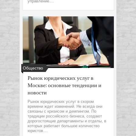
управление....
Общество
Рынок юридических услуг в
Москве: основные тенденции и
новости
Рынок юридических услуг в скором
времени ждет изменений. Не всегда они
связаны с кризисом и демпингом. По
традиции российского бизнеса, создают
дорогостоящие департаменты и отделы, в
которых работает большое количество
юристов....