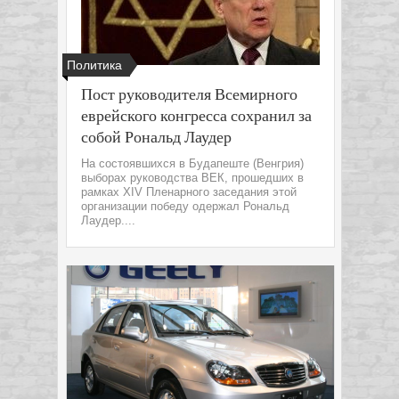
Политика
Пост руководителя Всемирного
еврейского конгресса сохранил за
собой Рональд Лаудер
На состоявшихся в Будапеште (Венгрия)
выборах руководства ВЕК, прошедших в
рамках XIV Пленарного заседания этой
организации победу одержал Рональд
Лаудер....