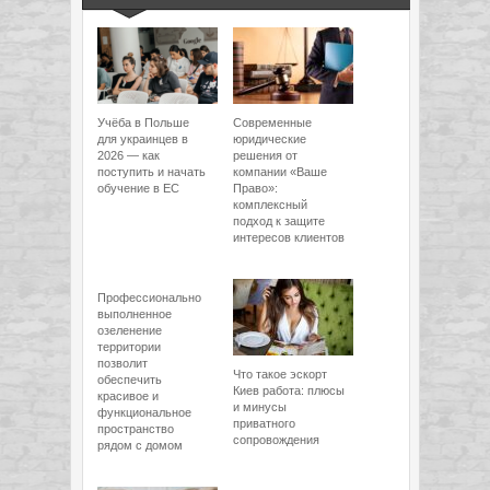
Учёба в Польше
Современные
для украинцев в
юридические
2026 — как
решения от
поступить и начать
компании «Ваше
обучение в ЕС
Право»:
комплексный
подход к защите
интересов клиентов
Профессионально
выполненное
озеленение
территории
позволит
Что такое эскорт
обеспечить
Киев работа: плюсы
красивое и
и минусы
функциональное
приватного
пространство
сопровождения
рядом с домом