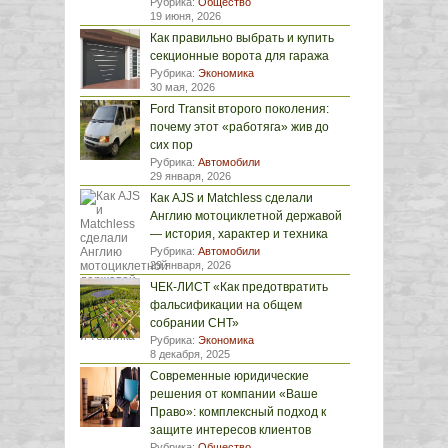
Рубрика:
Общество
19 июня, 2026
Как правильно выбрать и купить
секционные ворота для гаража
Рубрика:
Экономика
30 мая, 2026
Ford Transit второго поколения:
почему этот «работяга» жив до
сих пор
Рубрика:
Автомобили
29 января, 2026
Как AJS и Matchless сделали
Англию мотоциклетной державой
— история, характер и техника
Рубрика:
Автомобили
29 января, 2026
ЧЕК-ЛИСТ «Как предотвратить
фальсификации на общем
собрании СНТ»
Рубрика:
Экономика
8 декабря, 2025
Современные юридические
решения от компании «Ваше
Право»: комплексный подход к
защите интересов клиентов
Рубрика:
Общество