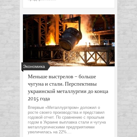
Экономика
Меньше выстрелов – больше
чугуна и стали. Перспективы
украинской металлургии до конца
2015 года
Впервые «Металлургпром» доложил о
росте своего производства и представил
годовой отчет. По сравнению с прошлым
годом в Украине выплавка стали и чугуна
металлургическими предприятиями
увеличилась на 22%....