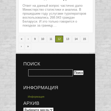
Ответ на данный вопрос частично дало
Министерство статистики и анализа. В
прошедшем году услугами туроператоров
воспользовались 268.043 граждан
Беларуси. И это только говорится о
поездках за границу....
«
‹
9
10
11
12
13
14
15
›
»
ПОИСК
ИНФОРМАЦИЯ
Информация
АРХИВ