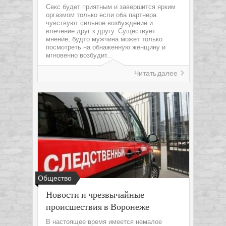
Секс будет приятным и завершится ярким
оргазмом только если оба партнера
чувствуют сильное возбуждение и
влечение друг к другу. Существует
мнение, будто мужчина может только
посмотреть на обнаженную женщину и
мгновенно возбудит...
Читать далее
Общество
Новости и чрезвычайные
происшествия в Воронеже
В настоящее время имеется немалое