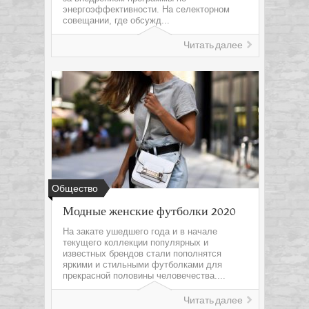
энергоэффективности. На селекторном
совещании, где обсужд...
Читать далее
Общество
Модные женские футболки 2020
На закате ушедшего года и в начале
текущего коллекции популярных и
известных брендов стали пополнятся
яркими и стильными футболками для
прекрасной половины человечества....
Читать далее