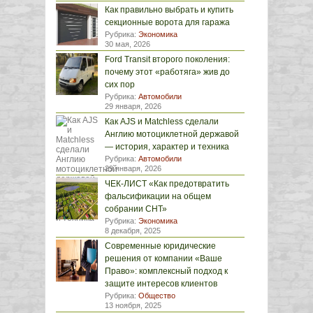
Как правильно выбрать и купить
секционные ворота для гаража
Рубрика:
Экономика
30 мая, 2026
Ford Transit второго поколения:
почему этот «работяга» жив до
сих пор
Рубрика:
Автомобили
29 января, 2026
Как AJS и Matchless сделали
Англию мотоциклетной державой
— история, характер и техника
Рубрика:
Автомобили
29 января, 2026
ЧЕК-ЛИСТ «Как предотвратить
фальсификации на общем
собрании СНТ»
Рубрика:
Экономика
8 декабря, 2025
Современные юридические
решения от компании «Ваше
Право»: комплексный подход к
защите интересов клиентов
Рубрика:
Общество
13 ноября, 2025