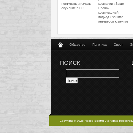
поступить и начать
компании «Ваше
обучение в ЕС
Право»:
комплексный
подход к защите
интересов клиентов
Общество
Политика
Спорт
Э
ПОИСК
Copyright © 2026 Новое Время, All Rights Reserved.