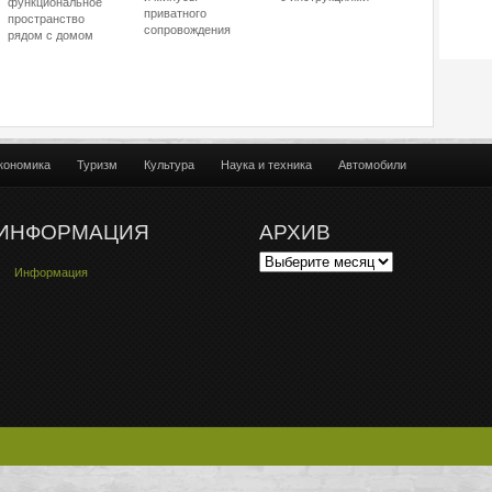
функциональное
приватного
пространство
сопровождения
рядом с домом
кономика
Туризм
Культура
Наука и техника
Автомобили
ИНФОРМАЦИЯ
АРХИВ
Информация