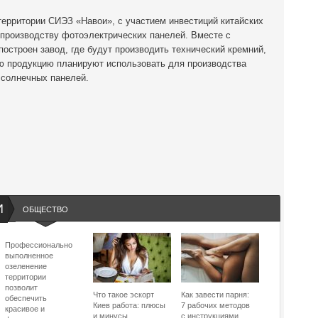
территории СИЭЗ «Навои», с участием инвестиций китайских
 производству фотоэлектрических панелей. Вместе с
остроен завод, где будут производить технический кремний,
ую продукцию планируют использовать для производства
солнечных панелей.
И
ОБЩЕСТВО
Профессионально
выполненное
озеленение
территории
позволит
Что такое эскорт
Как завести парня:
обеспечить
Киев работа: плюсы
7 рабочих методов
красивое и
и минусы
с инструкциями