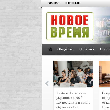
ГЛАВНАЯ
О ПРОЕКТЕ
Общество
Политика
Спорт
Новости и
Учёба в Польше для
Совр
чрезвычайные
украинцев в 2026 —
юрид
происшествия в
как поступить и начать
от к
Воронеже
обучение в ЕС
Прав