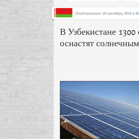
подх
инте
Опубликовано
19 сентября, 2015
в
О
В Узбекистане 1300
оснастят солнечным