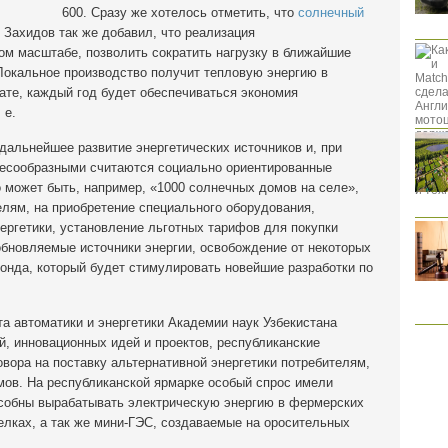
600. Сразу же хотелось отметить, что
солнечный
. Захидов так же добавил, что реализация
ом масштабе, позволить сократить нагрузку в ближайшие
Локальное производство получит тепловую энергию в
ате, каждый год будет обеспечиваться экономия
 е.
альнейшее развитие энергетических источников и, при
лесообразными считаются социально ориентированные
 может быть, например, «1000 солнечных домов на селе»,
лям, на приобретение специального оборудования,
ергетики, установление льготных тарифов для покупки
обновляемые источники энергии, освобождение от некоторых
онда, который будет стимулировать новейшие разработки по
а автоматики и энергетики Академии наук Узбекистана
й, инновационных идей и проектов, республиканские
вора на поставку альтернативной энергетики потребителям,
мов. На республиканской ярмарке особый спрос имели
собны вырабатывать электрическую энергию в фермерских
елках, а так же мини-ГЭС, создаваемые на оросительных