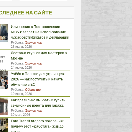
СЛЕДНЕЕ НА САЙТЕ
Изменения в Постановление
№353: запрет на использование
чужих сертификатов и деклараций
Рубрика:
Экономика
28 июля, 2026
Доставка стульев для мастеров в
Москве
Рубрика:
Экономика
24 июня, 2026
Учёба в Польше для украинцев в
2026 — как поступить и начать
обучение в ЕС
Рубрика:
Общество
19 июня, 2026
Как правильно выбрать и купить
секционные ворота для гаража
Рубрика:
Экономика
30 мая, 2026
Ford Transit второго поколения:
почему этот «работяга» жив до
сих пор