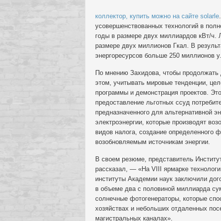
коллектор, купить можно на сайте solarle
усовершенствованных технологий в полн
годы в размере двух миллиардов кВт/ч. 
размере двух миллионов Гкал. В результ
энергоресурсов больше 250 миллионов у.
По мнению Захидова, чтобы продолжать д
этом, учитывать мировые тенденции, це
программы и демонстрация проектов. Это
предоставление льготных ссуд потребите
предназначенного для альтернативной эн
электроэнергии, которые производят воз
видов налога, создание определенного ф
возобновляемым источникам энергии.
В своем резюме, представитель Институт
рассказал, — «На VIII ярмарке технологи
институты Академии наук заключили дого
в объеме два с половиной миллиарда су
солнечные фотогенераторы, которые спо
хозяйствах и небольших отдаленных пос
магистральных каналах».