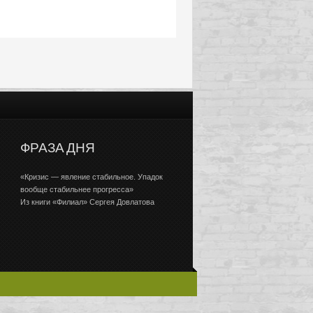
ФРАЗА ДНЯ
«Кризис — явление стабильное. Упадок
вообще стабильнее прогресса»
Из книги «Филиал» Сергея Довлатова