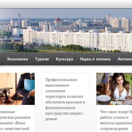
Экономика
Туризм
Культура
Наука и техника
Автомо
Профессионально
выполненное
озеленение
территории позволит
обеспечить красивое и
функциональное
еменные
Что такое эскорт 
пространство рядом с
ические решения
работа: плюсы и
домом
омпании «Ваше
минусы приватно
о»: комплексный
сопровождения