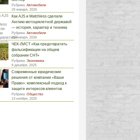
Рубрика:
Автомобили
29 января, 2026
Как AJS и Matchless сделали
Англию мотоциклетной державой
— история, характер и техника
Рубрика:
Автомобили
29 января, 2026
ЧЕК-ЛИСТ «Как предотвратить
фальсификации на общем
собрании СНТ»
Рубрика:
Экономика
8 декабря, 2025
Современные юридические
решения от компании «Ваше
Право»: комплексный подход к
защите интересов клиентов
Рубрика:
Общество
13 ноября, 2025