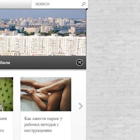
били
Киев
Как завести парня: 7
Новости и
рабочих методов с
чрезвычайные
го
инструкциями
происшествия в
Воронеже