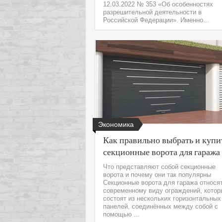
12.03.2022 № 353 «Об особенностях
разрешительной деятельности в
Российской Федерации». Именно...
Экономика
Как правильно выбрать и купи
секционные ворота для гаража
Что представляют собой секционные
ворота и почему они так популярны
Секционные ворота для гаража относят
современному виду ограждений, котор
состоят из нескольких горизонтальных
панелей, соединённых между собой с
помощью ...