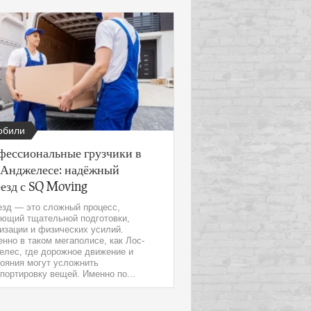
обили
фессиональные грузчики в
-Анджелесе: надёжный
езд с SQ Moving
езд — это сложный процесс,
ующий тщательной подготовки,
изации и физических усилий.
нно в таком мегаполисе, как Лос-
елес, где дорожное движение и
ояния могут усложнить
портировку вещей. Именно по...