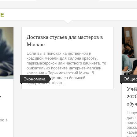
од к защите
ресов клиентов
ТЕ
Доставка стульев для мастеров в
Москве
Если вы в поисках качественной и
красивой мебели для салона красоты,
парикмахерской или частного кабинета, то
обязательно посетите интернет-магазин
компании «Парикмахерский Мир». В
каталоге представлен большой
Экономика
Общес
ассортимент товар...
Учёб
е
2026
обу
Получ
давно
ию в
недо
рассм
карье