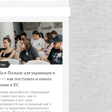
тво
а в Польше для украинцев в
 — как поступить и начать
чение в ЕС
ение европейского образования
 перестало быть чем-то
стижимым и всё чаще
атривается как осознанный шаг к
ре за пределами национального