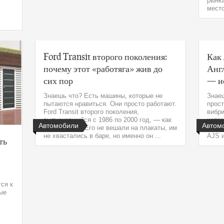
рынка
место
Ford Transit второго поколения:
Как 
почему этот «работяга» жив до
Анг
сих пор
— ис
Знаешь что? Есть машины, которые не
Знаеш
пытаются нравиться. Они просто работают.
прост
Ford Transit второго поколения,
вибри
выпускавшийся с 1986 по 2000 год, — как
истор
Автомобили
Автом
раз из таких. Его не вешали на плакаты, им
метал
не хвастались в баре, но именно он ...
AJS и
ть
ся к
ые