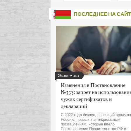
подх
инте
ПОСЛЕДНЕЕ НА САЙ
Экономика
Изменения в Постановление
№353: запрет на использовани
чужих сертификатов и
деклараций
С 2022 года бизнес, ввозящий продукц
Россию, привык к антикризисным
послаблениям, которые ввело
Постановление Правительства РФ от