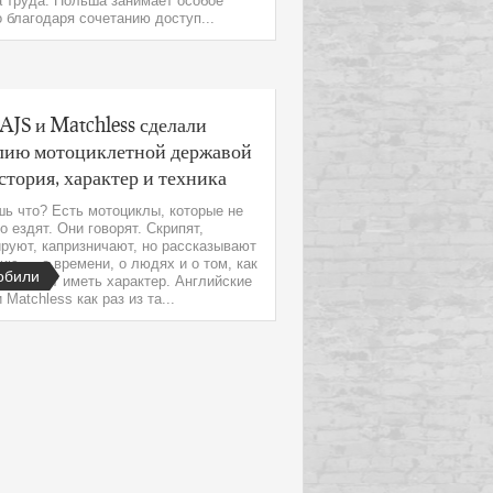
 труда. Польша занимает особое
 благодаря сочетанию доступ...
AJS и Matchless сделали
лию мотоциклетной державой
тория, характер и техника
ь что? Есть мотоциклы, которые не
о ездят. Они говорят. Скрипят,
руют, капризничают, но рассказывают
ию — о времени, о людях и о том, как
обили
л может иметь характер. Английские
 Matchless как раз из та...