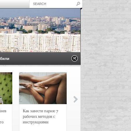
били
Киев
Как завести парня: 7
Новости и
рабочих методов с
чрезвычайные
го
инструкциями
происшествия в
Воронеже