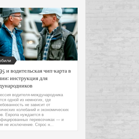
обили
95 и водительская чип-карта в
ии: инструкция для
дународников
ессия водителя-международника
тся одной из немногих, где
ебованность не зависит от
ических колебаний и экономических
в. Европа нуждается в
ифицированных перевозчиках — и
я не исключение. Спрос н...