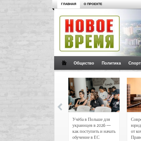
ГЛАВНАЯ
О ПРОЕКТЕ
Общество
Политика
Спорт
Новости и
Учёба в Польше для
Совр
чрезвычайные
украинцев в 2026 —
юрид
происшествия в
как поступить и начать
от к
Воронеже
обучение в ЕС
Прав