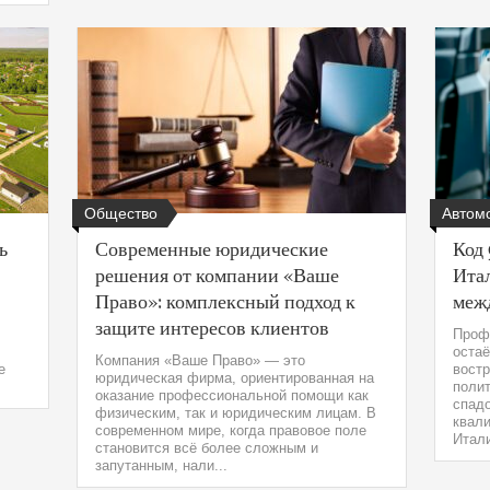
Общество
Автом
ь
Современные юридические
Код 
решения от компании «Ваше
Итал
Право»: комплексный подход к
меж
защите интересов клиентов
Проф
остаё
Компания «Ваше Право» — это
е
востр
юридическая фирма, ориентированная на
полит
оказание профессиональной помощи как
спадо
физическим, так и юридическим лицам. В
квал
современном мире, когда правовое поле
Итали
становится всё более сложным и
запутанным, нали...