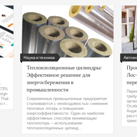
Наука и техника
Автом
Теплоизоляционные цилиндры:
Про
Эффективное решение для
Лос
энергосбережения в
пере
y
промышленности
, 73%
Пере
esign
треб
 That
Современные промышленные предприятия
орган
 r...
сталкиваются с необходимостью снижения
Особе
тепловых потерь и повышения
Андж
энергоэффективности. Один из наиболее
расст
эффективных способов минимизации
транс
теплопотерь – использование
теплоизоляционных цилинд...