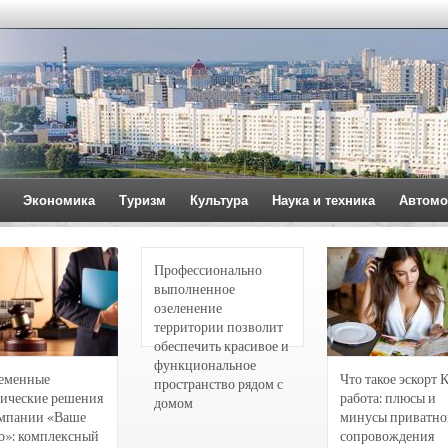
Экономика
Туризм
Культура
Наука и техника
Автомо
Профессионально
выполненное
озеленение
территории позволит
обеспечить красивое и
функциональное
еменные
Что такое эскорт 
пространство рядом с
ические решения
работа: плюсы и
домом
омпании «Ваше
минусы приватно
о»: комплексный
сопровождения