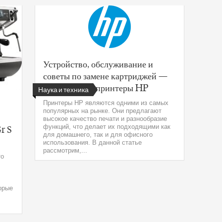
Устройство, обслуживание и
советы по замене картриджей —
как работают принтеры HP
Наука и техника
Принтеры HP являются одними из самых
популярных на рынке. Они предлагают
высокое качество печати и разнообразие
функций, что делает их подходящими как
r S
для домашнего, так и для офисного
использования. В данной статье
рассмотрим,...
то
торые