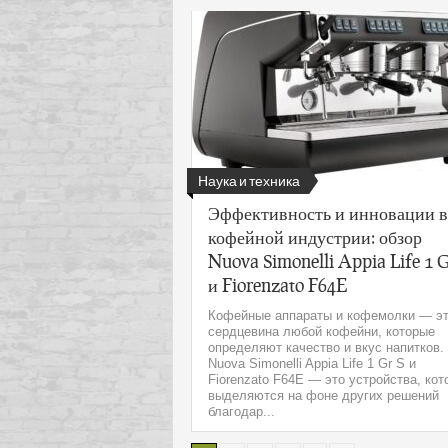
Наука и техника
Эффективность и инновации в
кофейной индустрии: обзор
Nuova Simonelli Appia Life 1 G
и Fiorenzato F64E
Кофейные аппараты и кофемолки — э
сердцевина любой кофейни, которые
определяют качество и вкус напитков.
Nuova Simonelli Appia Life 1 Gr S и
Fiorenzato F64E — это устройства, ко
выделяются на фоне других решений
благодар...