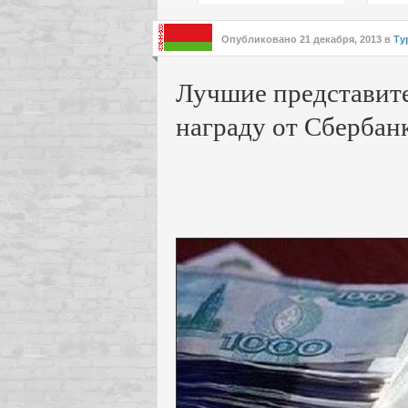
подх
инте
Опубликовано
21 декабря, 2013
в
Ту
Лучшие представите
награду от Сбербан