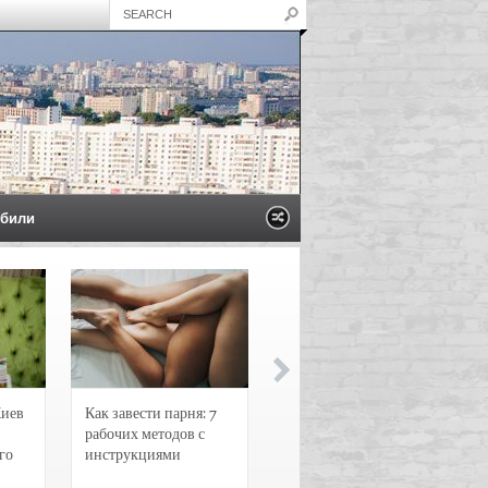
били
Киев
Как завести парня: 7
Новости и
рабочих методов с
чрезвычайные
го
инструкциями
происшествия в
Воронеже