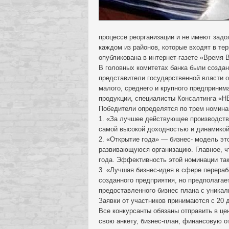
процессе реорганизации и не имеют задо
каждом из районов, которые входят в т
опубликована в интернет-газете «Время 
В головных комитетах банка были создан
представители государственной власти о
малого, среднего и крупного предприним
продукции, специалисты Консалтинга «Н
Победители определятся по трем номина
1. «За лучшее действующее производство
самой высокой доходностью и динамикой
2. «Открытие года» — бизнес- модель эт
развивающуюся организацию. Главное, ч
года. Эффективность этой номинации так
3. «Лучшая бизнес-идея в сфере перера
созданного предприятия, но предполага
предоставленного бизнес плана с уника
Заявки от участников принимаются с 20 
Все конкурсанты обязаны отправить в ц
свою анкету, бизнес-план, финансовую о