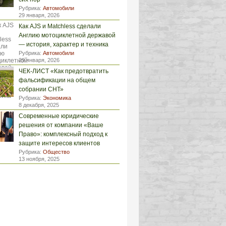
Рубрика:
Автомобили
29 января, 2026
Как AJS и Matchless сделали
Англию мотоциклетной державой
— история, характер и техника
Рубрика:
Автомобили
29 января, 2026
ЧЕК-ЛИСТ «Как предотвратить
фальсификации на общем
собрании СНТ»
Рубрика:
Экономика
8 декабря, 2025
Современные юридические
решения от компании «Ваше
Право»: комплексный подход к
защите интересов клиентов
Рубрика:
Общество
13 ноября, 2025