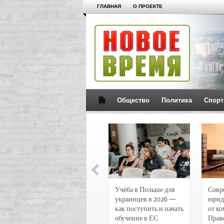
ГЛАВНАЯ
О ПРОЕКТЕ
Общество
Политика
Спорт
Новости и
Учёба в Польше для
Совр
чрезвычайные
украинцев в 2026 —
юрид
происшествия в
как поступить и начать
от к
Воронеже
обучение в ЕС
Прав