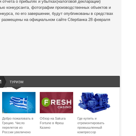
и отчета о прибылях и убытках(налоговой декларации)
ью конкурсанта, фотографии производственных объектов и
онкурса, по его завершении, будут опубликованы в средствах
т размещены на официальном сайте Сбербанка 28 февраля
И
ТУРИЗМ
Добро пожаловать в
Обзор на Sakura
Где купить и
Грецию. Число
Fortune в Фреш
отремонтировать
перелетов из
Казино
промышленный
России увеличено
компрессор