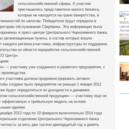
сельскохозяйственной сферы. К участию
приглашались представители малого бизнеса,
которые не находятся на грани банкротства, в
лженностей по налогам. Победители будут определи в
ерриторию обслуживания Сбербанка. Эта информация была
Воронежа» в пресс-центре Центрального Черноземного банка.
ы организационные пункты, в состав которых вошли
т каждого региона-участника, инфраструктуры по поддержке
ательства из области переработки сельскохозяйственной
ЕО Центр».
циям:
» — участнику уже созданного и развитого предприятия, с
 производства.
ого участника должна продемонстрировать активно
тобы создано было предприятие не раньше 1 января 2012
же будет определяться по доходности и динамике.
ботки сельскохозяйственной продукции» — участнику еще не
ет эффективную и прибыльную модель на основе
льными идеями.
декабря 2013 года по 10 февраля включительно 2014 года.
ентральное отделение Центрального Черноземного банка
тчетность за весь две тысячи двенадцатый год и девять