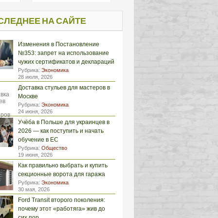
СЛЕДНЕЕ НА САЙТЕ
Изменения в Постановление
№353: запрет на использование
чужих сертификатов и деклараций
Рубрика:
Экономика
28 июля, 2026
Доставка стульев для мастеров в
Москве
Рубрика:
Экономика
24 июня, 2026
Учёба в Польше для украинцев в
2026 — как поступить и начать
обучение в ЕС
Рубрика:
Общество
19 июня, 2026
Как правильно выбрать и купить
секционные ворота для гаража
Рубрика:
Экономика
30 мая, 2026
Ford Transit второго поколения:
почему этот «работяга» жив до
сих пор