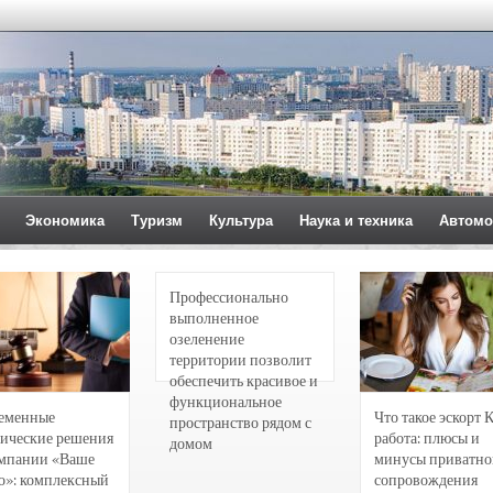
Экономика
Туризм
Культура
Наука и техника
Автомо
Профессионально
выполненное
озеленение
территории позволит
обеспечить красивое и
функциональное
еменные
Что такое эскорт 
пространство рядом с
ические решения
работа: плюсы и
домом
омпании «Ваше
минусы приватно
о»: комплексный
сопровождения