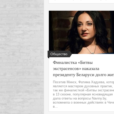
Общество
Финалистка «Битвы
экстрасенсов» наказала
президенту Беларуси долго жи
Посетив Минск, Фатима Хадуева, кото
является мастером духовных практик,
так же финалисткой «Битвы экстрасен
в 13 сезоне, популярная ясновидящая
дала ответы на вопросы Naviny.by,
вспомнила о военных действиях в Чеч
в...