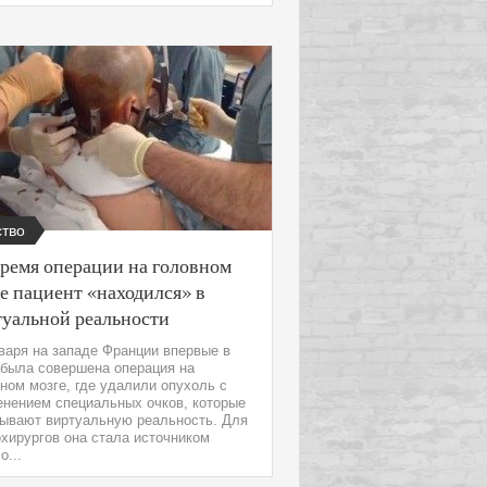
тво
время операции на головном
е пациент «находился» в
туальной реальности
варя на западе Франции впервые в
 была совершена операция на
ном мозге, где удалили опухоль с
енением специальных очков, которые
зывают виртуальную реальность. Для
хирургов она стала источником
о...