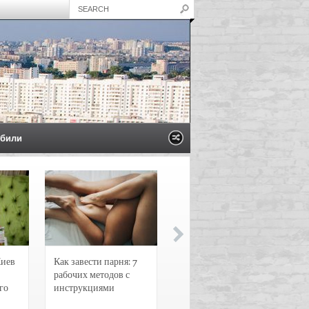
били
Киев
Как завести парня: 7
Новости и
рабочих методов с
чрезвычайные
го
инструкциями
происшествия в
Воронеже