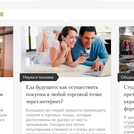
од к защите
ресов клиентов
ТЕ
Наука и техника
Общес
Еда будущего: как осуществить
Сту
 и
покупки в любой торговой точке
през
через интернет?
укра
фор
ий
Большинство людей привыкли производить
ущем
покупки в торговых точках, которые
В цен
ого
расположены не далеко от места
студ
проживания. Сегодня все более
VOVK
популярными становятся службы доставки,
украи