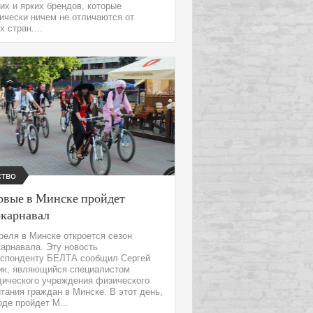
их и ярких брендов, которые
ически ничем не отличаются от
х стран....
тво
рвые в Минске пройдет
окарнавал
реля в Минске откроется сезон
арнавала. Эту новость
еспонденту БЕЛТА сообщил Сергей
ик, являющийся специалистом
дического учреждения физического
тания граждан в Минске. В этот день,
оде пройдет М...