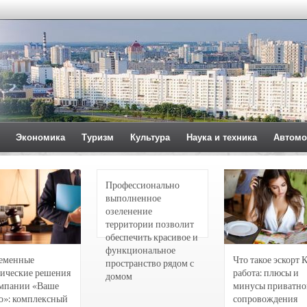
Экономика
Туризм
Культура
Наука и техника
Автомо
Профессионально
выполненное
озеленение
территории позволит
обеспечить красивое и
функциональное
еменные
Что такое эскорт 
пространство рядом с
ические решения
работа: плюсы и
домом
омпании «Ваше
минусы приватно
о»: комплексный
сопровождения