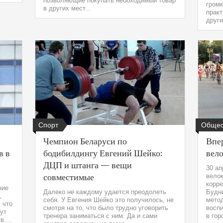
позволяющие покупать необходимый товар
громк
в других мест...
практ
други
Спорт
Общес
Чемпион Беларуси по
Впе
в в
бодибилдингу Евгений Шейко:
вел
ДЦП и штанга — вещи
30 ап
совместимые
велок
корр
ние
Далеко не каждому удается преодолеть
Будн
,
себя. У Евгения Шейко это получилось, не
мето
 что
смотря на то, что было трудно уговорить
воспи
ут
тренера заниматься с ним. Да и сами
в гор
....