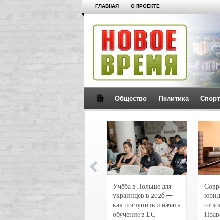
ГЛАВНАЯ
О ПРОЕКТЕ
Общество
Политика
Спорт
Новости и
Учёба в Польше для
Совр
чрезвычайные
украинцев в 2026 —
юрид
происшествия в
как поступить и начать
от к
Воронеже
обучение в ЕС
Прав