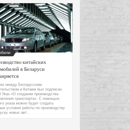
обили
изводство китайских
омобилей в Беларуси
ширяется
нях между Белорусским
ительством и Китаем был подписан
 Указ «О создании производства
товления транспорта». С помощью
го указа можно будет создать
ые условия работы по производству
уску новых авт...