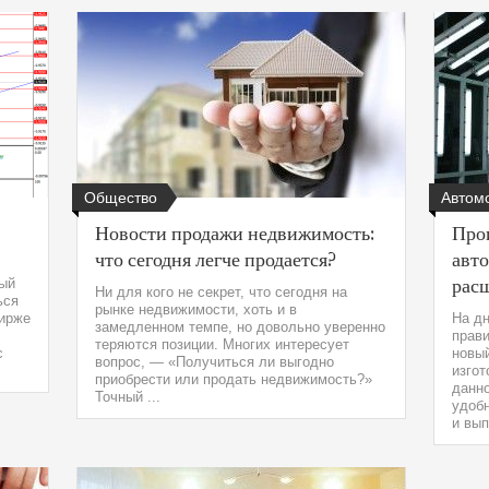
Общество
Автом
Новости продажи недвижимость:
Про
что сегодня легче продается?
авт
рас
дый
Ни для кого не секрет, что сегодня на
ься
рынке недвижимости, хоть и в
бирже
На д
замедленном темпе, но довольно уверенно
прав
теряются позиции. Многих интересует
с
новый
вопрос, — «Получиться ли выгодно
изго
приобрести или продать недвижимость?»
данно
Точный ...
удобн
и вып