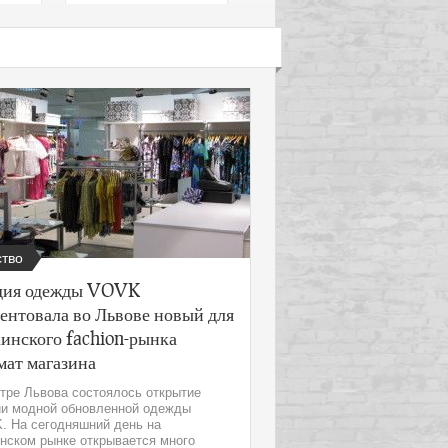
тво
дия одежды VOVK
ентовала во Львове новый для
инского fachion-рынка
мат магазина
тре Львова состоялось открытие
ии модной обновленной одежды
. На сегодняшний день на
нском рынке открывается много