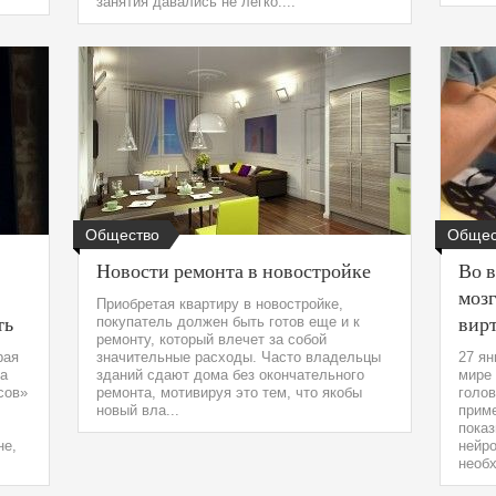
занятия давались не легко....
Общество
Общес
Новости ремонта в новостройке
Во 
мозг
Приобретая квартиру в новостройке,
ть
вир
покупатель должен быть готов еще и к
ремонту, который влечет за собой
рая
значительные расходы. Часто владельцы
27 ян
 а
зданий сдают дома без окончательного
мире
сов»
ремонта, мотивируя это тем, что якобы
голов
новый вла...
прим
пока
не,
нейро
необх