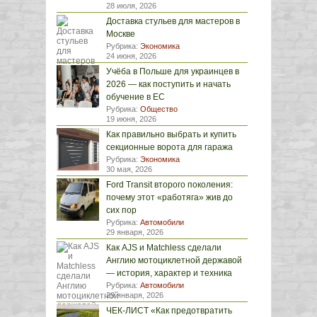
28 июля, 2026
Доставка стульев для мастеров в
Москве
Рубрика:
Экономика
24 июня, 2026
Учёба в Польше для украинцев в
2026 — как поступить и начать
обучение в ЕС
Рубрика:
Общество
19 июня, 2026
Как правильно выбрать и купить
секционные ворота для гаража
Рубрика:
Экономика
30 мая, 2026
Ford Transit второго поколения:
почему этот «работяга» жив до
сих пор
Рубрика:
Автомобили
29 января, 2026
Как AJS и Matchless сделали
Англию мотоциклетной державой
— история, характер и техника
Рубрика:
Автомобили
29 января, 2026
ЧЕК-ЛИСТ «Как предотвратить