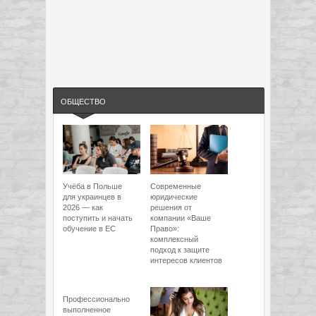
ОБЩЕСТВО
Учёба в Польше
Современные
для украинцев в
юридические
2026 — как
решения от
поступить и начать
компании «Ваше
обучение в ЕС
Право»:
комплексный
подход к защите
интересов клиентов
Профессионально
выполненное