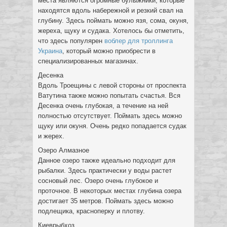
места являются огромные булыжники, которые
находятся вдоль набережной и резкий свал на
глубину. Здесь поймать можно язя, сома, окуня,
жереха, щуку и судака. Хотелось бы отметить,
что здесь популярен
воблер для троллинга
Украина
, который можно приобрести в
специализированных магазинах.
Десенка
Вдоль Троещины с левой стороны от проспекта
Ватутина также можно попытать счастья. Вся
Десенка очень глубокая, а течение на ней
полностью отсутствует. Поймать здесь можно
щуку или окуня. Очень редко попадается судак
и жерех.
Озеро Алмазное
Данное озеро также идеально подходит для
рыбалки. Здесь практически у воды растет
сосновый лес. Озеро очень глубокое и
проточное. В некоторых местах глубина озера
достигает 35 метров. Поймать здесь можно
подлещика, красноперку и плотву.
Киеврыбхоз