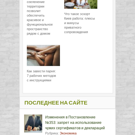
озеленение
территории
позволит
Что такое эскорт
обеспечить
Киев работа: плюсы
красивое и
и минусы
функциональное
приватного
пространство
сопровождения
рядом с домом
Как завести парня:
7 рабочих методов
с инструкциями
ПОСЛЕДНЕЕ НА САЙТЕ
Изменения в Постановление
№353: запрет на использование
чужих сертификатов и деклараций
Рубрика:
Экономика