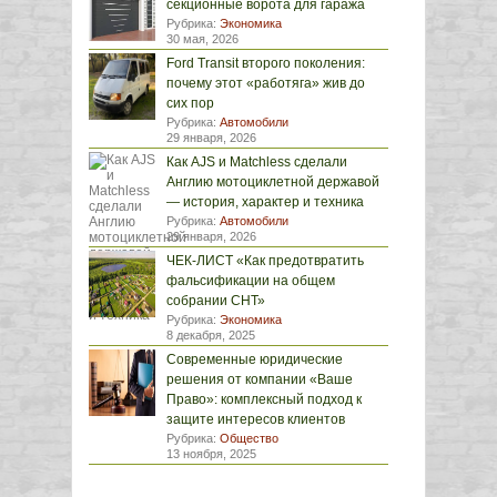
секционные ворота для гаража
Рубрика:
Экономика
30 мая, 2026
Ford Transit второго поколения:
почему этот «работяга» жив до
сих пор
Рубрика:
Автомобили
29 января, 2026
Как AJS и Matchless сделали
Англию мотоциклетной державой
— история, характер и техника
Рубрика:
Автомобили
29 января, 2026
ЧЕК-ЛИСТ «Как предотвратить
фальсификации на общем
собрании СНТ»
Рубрика:
Экономика
8 декабря, 2025
Современные юридические
решения от компании «Ваше
Право»: комплексный подход к
защите интересов клиентов
Рубрика:
Общество
13 ноября, 2025