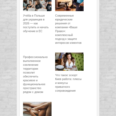
Учёба в Польше
Современные
для украинцев в
юридические
2026 — как
решения от
поступить и начать
компании «Ваше
обучение в ЕС
Право»:
комплексный
подход к защите
интересов клиентов
Профессионально
выполненное
озеленение
территории
позволит
Что такое эскорт
обеспечить
Киев работа: плюсы
красивое и
и минусы
функциональное
приватного
пространство
сопровождения
рядом с домом