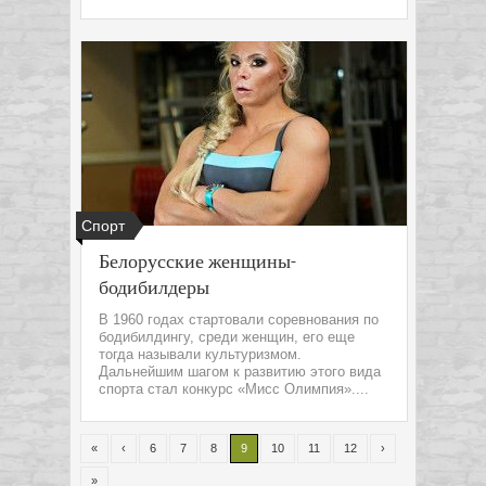
Спорт
Белорусские женщины-
бодибилдеры
В 1960 годах стартовали соревнования по
бодибилдингу, среди женщин, его еще
тогда называли культуризмом.
Дальнейшим шагом к развитию этого вида
спорта стал конкурс «Мисс Олимпия»....
«
‹
6
7
8
9
10
11
12
›
»