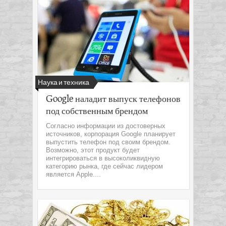
Наука и техника
Google наладит выпуск телефонов
под собственным брендом
Согласно информации из достоверных
источников, корпорация Google планирует
выпустить телефон под своим брендом.
Возможно, этот продукт будет
интегрироваться в высоколиквидную
категорию рынка, где сейчас лидером
является Apple....