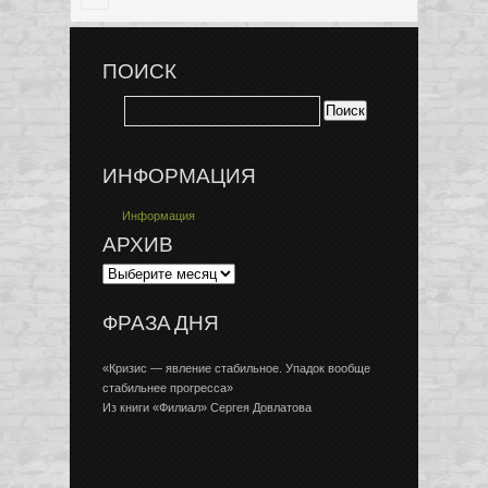
ПОИСК
ИНФОРМАЦИЯ
Информация
АРХИВ
ФРАЗА ДНЯ
«Кризис — явление стабильное. Упадок вообще
стабильнее прогресса»
Из книги «Филиал» Сергея Довлатова