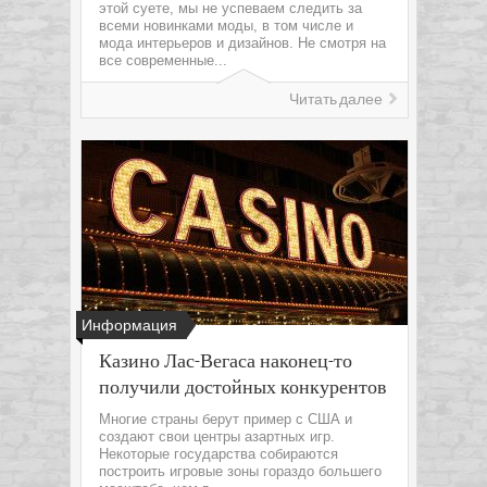
этой суете, мы не успеваем следить за
всеми новинками моды, в том числе и
мода интерьеров и дизайнов. Не смотря на
все современные...
Читать далее
Информация
Казино Лас-Вегаса наконец-то
получили достойных конкурентов
Многие страны берут пример с США и
создают свои центры азартных игр.
Некоторые государства собираются
построить игровые зоны гораздо большего