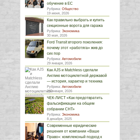
обучение в ЕС
Рубрика:
Общество
19 июня, 2026
Как правильно выбрать и купить
секционные ворота для гаража
Рубрика:
Экономика
30 мая, 2026
Ford Transit второго поколения:
почему этот «работяга» жив до
сих пор
Рубрика:
Автомобили
29 января, 2026
Как AJS и Matchless сделали
Англию мотоциклетной державой
— история, характер и техника
Рубрика:
Автомобили
29 января, 2026
ЧЕК-ЛИСТ «Как предотвратить
фальсификации на общем
собрании СНТ»
Рубрика:
Экономика
8 декабря, 2025
Современные юридические
решения от компании «Ваше
Право»: комплексный подход к