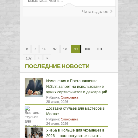
масштаба, чем в...
Читать далее
«
‹
96
97
98
99
100
101
102
›
»
ПОСЛЕДНИЕ НОВОСТИ
Изменения в Постановление
№353: запрет на использование
чужих сертификатов и деклараций
Рубрика:
Экономика
28 июля, 2026
Доставка стульев для мастеров в
Москве
Рубрика:
Экономика
24 июня, 2026
Учёба в Польше для украинцев в
2026 — как поступить и начать