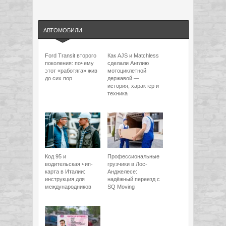
АВТОМОБИЛИ
Ford Transit второго
Как AJS и Matchless
поколения: почему
сделали Англию
этот «работяга» жив
мотоциклетной
до сих пор
державой —
история, характер и
техника
Код 95 и
Профессиональные
водительская чип-
грузчики в Лос-
карта в Италии:
Анджелесе:
инструкция для
надёжный переезд с
международников
SQ Moving