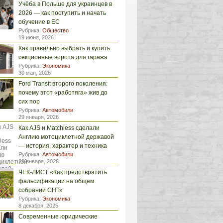
Учёба в Польше для украинцев в
2026 — как поступить и начать
обучение в ЕС
Рубрика:
Общество
19 июня, 2026
Как правильно выбрать и купить
секционные ворота для гаража
Рубрика:
Экономика
30 мая, 2026
Ford Transit второго поколения:
почему этот «работяга» жив до
сих пор
Рубрика:
Автомобили
29 января, 2026
Как AJS и Matchless сделали
Англию мотоциклетной державой
— история, характер и техника
Рубрика:
Автомобили
29 января, 2026
ЧЕК-ЛИСТ «Как предотвратить
фальсификации на общем
собрании СНТ»
Рубрика:
Экономика
8 декабря, 2025
Современные юридические