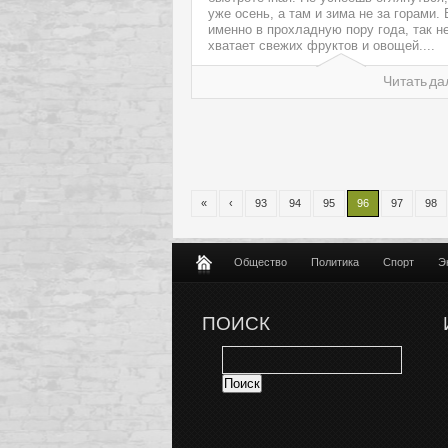
уже осень, а там и зима не за горами.
именно в прохладную пору года, так н
хватает свежих фруктов и овощей....
Читать да
«
‹
93
94
95
96
97
98
Общество
Политика
Спорт
Э
ПОИСК