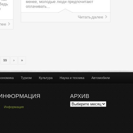
менее, молодые люди предпочитают
 Ведь
оплачивать...
е
Читать далее
лее
99
›
»
кономика
Туризм
Культура
Наука и техника
Автомобили
ИНФОРМАЦИЯ
АРХИВ
Информация