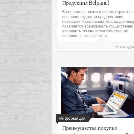
Продукция Belpanel
В последнее время в сфере строитель
все чаще отдается предпочтение
новейшим материалам, благодаря чем
появляется возможность существенно
увеличить темпы строительства, не
повлияв на его качество....
Читать да
Информация
Преимущества покупки