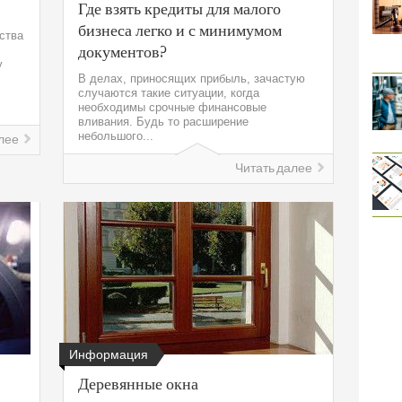
Где взять кредиты для малого
бизнеса легко и с минимумом
ства
документов?
у
В делах, приносящих прибыль, зачастую
случаются такие ситуации, когда
необходимы срочные финансовые
вливания. Будь то расширение
небольшого...
лее
Читать далее
Информация
Деревянные окна