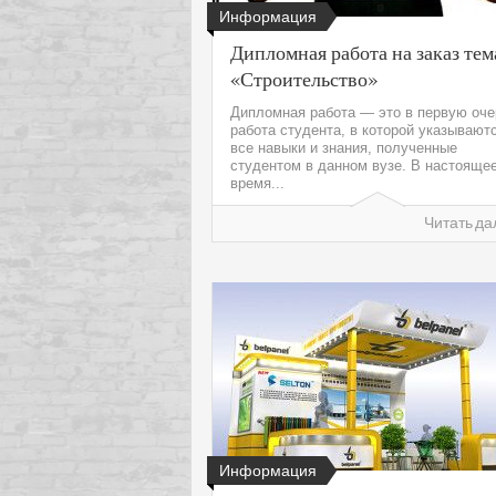
Информация
Дипломная работа на заказ тем
«Строительство»
Дипломная работа — это в первую оч
работа студента, в которой указывают
все навыки и знания, полученные
студентом в данном вузе. В настояще
время...
Читать да
Информация