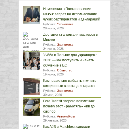
Изменения в Постановление
№353: запрет на использование
чужих сертификатов и деклараций
Рубрика:
Экономика
28 июля, 2026
Доставка стульев для мастеров в
Москве
Рубрика:
Экономика
24 июня, 2026
Учёба в Польше для украинцев в
2026 — как поступить и начать
обучение в ЕС
Рубрика:
Общество
19 июня, 2026
Как правильно выбрать и купить
секционные ворота для гаража
Рубрика:
Экономика
30 мая, 2026
Ford Transit второго поколения:
почему этот «работяга» жив до
сих пор
Рубрика:
Автомобили
29 января, 2026
Как AJS и Matchless сделали