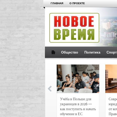
ГЛАВНАЯ
О ПРОЕКТЕ
Общество
Политика
Спорт
Новости и
Учёба в Польше для
Совр
чрезвычайные
украинцев в 2026 —
юрид
происшествия в
как поступить и начать
от к
Воронеже
обучение в ЕС
Прав