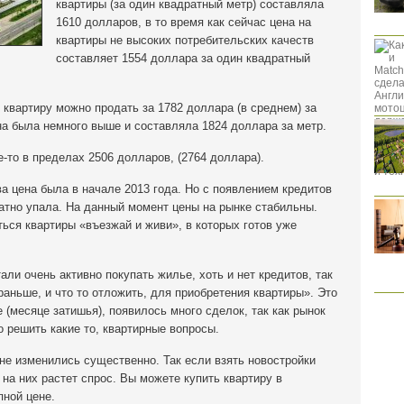
квартиры (за один квадратный метр) составляла
1610 долларов, в то время как сейчас цена на
квартиры не высоких потребительских качеств
составляет 1554 доллара за один квадратный
 квартиру можно продать за 1782 доллара (в среднем) за
на была немного выше и составляла 1824 доллара за метр.
-то в пределах 2506 долларов, (2764 доллара).
ва цена была в начале 2013 года. Но с появлением кредитов
братно упала. На данный момент цены на рынке стабильны.
ься квартиры «въезжай и живи», в которых готов уже
ли очень активно покупать жилье, хоть и нет кредитов, так
раньше, и что то отложить, для приобретения квартиры». Это
е (месяце затишья), появилось много сделок, так как рынок
о решить какие то, квартирные вопросы.
 не изменились существенно. Так если взять новостройки
 на них растет спрос. Вы можете купить квартиру в
пной цене.