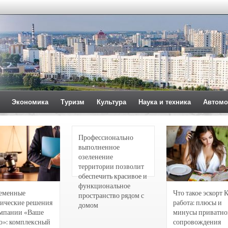
Экономика
Туризм
Культура
Наука и техника
Автомо
Профессионально
выполненное
озеленение
территории позволит
обеспечить красивое и
функциональное
еменные
Что такое эскорт 
пространство рядом с
ические решения
работа: плюсы и
домом
омпании «Ваше
минусы приватно
о»: комплексный
сопровождения