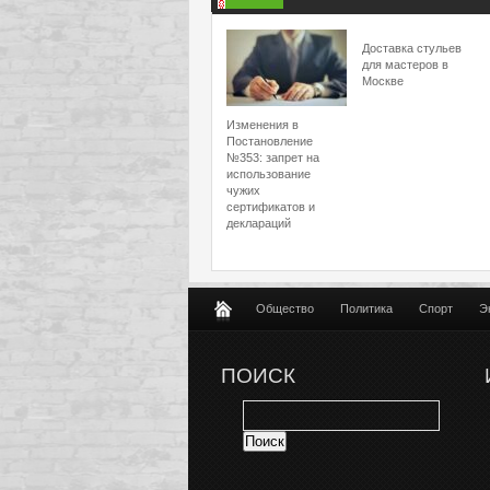
Доставка стульев
для мастеров в
Москве
Изменения в
Постановление
№353: запрет на
использование
чужих
сертификатов и
деклараций
Общество
Политика
Спорт
Э
ПОИСК