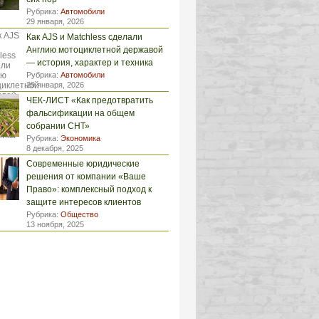
Рубрика:
Автомобили
29 января, 2026
Как AJS и Matchless сделали
Англию мотоциклетной державой
— история, характер и техника
Рубрика:
Автомобили
29 января, 2026
ЧЕК-ЛИСТ «Как предотвратить
фальсификации на общем
собрании СНТ»
Рубрика:
Экономика
8 декабря, 2025
Современные юридические
решения от компании «Ваше
Право»: комплексный подход к
защите интересов клиентов
Рубрика:
Общество
13 ноября, 2025