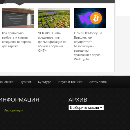
Как правильно
ЧЕК-ЛИСТ «Как
Обмен ЮMoney на
выбрать и купить
предотвратить
Биткоин: как
секционные ворота
фальсификации на
осуществить
для гаража
общем собрании
безопасную и
СНТ»
выгодную
транзакцию через
Wellcrypto
кономика
Туризм
Культура
Наука и техника
Автомобили
ИНФОРМАЦИЯ
АРХИВ
Информация