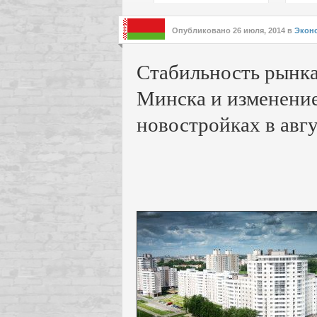
подх
инте
Опубликовано
26 июля, 2014
в
Экон
Стабильность рынк
Минска и изменение
новостройках в авг