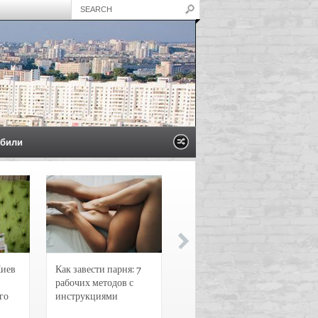
били
Киев
Как завести парня: 7
Новости и
рабочих методов с
чрезвычайные
го
инструкциями
происшествия в
Воронеже