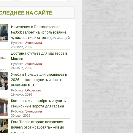
СЛЕДНЕЕ НА САЙТЕ
Изменения в Постановление
№353: запрет на использование
чужих сертификатов и деклараций
Рубрика:
Экономика
28 июля, 2026
Доставка стульев для мастеров в
Москве
Рубрика:
Экономика
24 июня, 2026
Учёба в Польше для украинцев в
2026 — как поступить и начать
обучение в ЕС
Рубрика:
Общество
19 июня, 2026
Как правильно выбрать и купить
секционные ворота для гаража
Рубрика:
Экономика
30 мая, 2026
Ford Transit второго поколения:
почему этот «работяга» жив до
сих пор