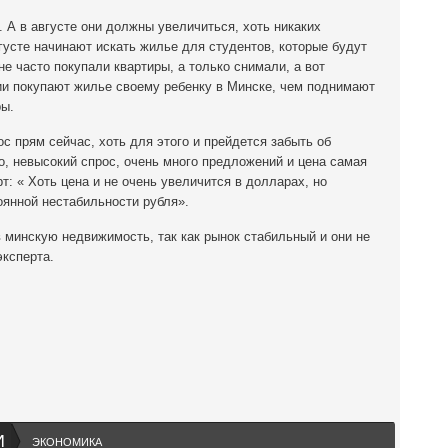
. А в августе они должны увеличиться, хоть никаких
вгусте начинают искать жилье для студентов, которые будут
е часто покупали квартиры, а только снимали, а вот
ии покупают жилье своему ребенку в Минске, чем поднимают
ры.
с прям сейчас, хоть для этого и прейдется забыть об
о, невысокий спрос, очень много предложений и цена самая
рт: « Хоть цена и не очень увеличится в долларах, но
оянной нестабильности рубля».
 минскую недвижимость, так как рынок стабильный и они не
ксперта.
И
ЭКОНОМИКА