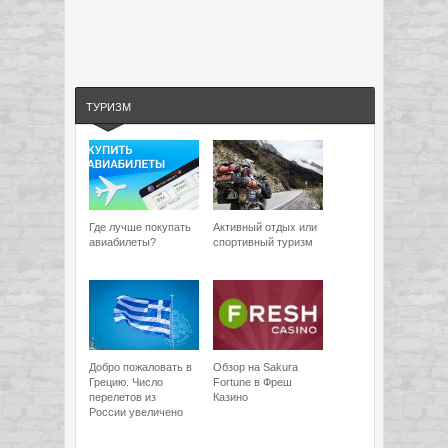
ТУРИЗМ
Где лучше покупать
Активный отдых или
авиабилеты?
спортивный туризм
Добро пожаловать в
Обзор на Sakura
Грецию. Число
Fortune в Фреш
перелетов из
Казино
России увеличено