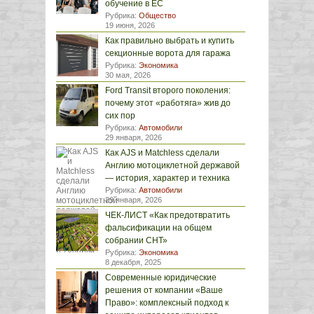
обучение в ЕС
Рубрика:
Общество
19 июня, 2026
Как правильно выбрать и купить
секционные ворота для гаража
Рубрика:
Экономика
30 мая, 2026
Ford Transit второго поколения:
почему этот «работяга» жив до
сих пор
Рубрика:
Автомобили
29 января, 2026
Как AJS и Matchless сделали
Англию мотоциклетной державой
— история, характер и техника
Рубрика:
Автомобили
29 января, 2026
ЧЕК-ЛИСТ «Как предотвратить
фальсификации на общем
собрании СНТ»
Рубрика:
Экономика
8 декабря, 2025
Современные юридические
решения от компании «Ваше
Право»: комплексный подход к