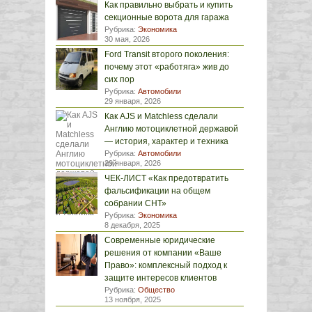
Как правильно выбрать и купить
секционные ворота для гаража
Рубрика:
Экономика
30 мая, 2026
Ford Transit второго поколения:
почему этот «работяга» жив до
сих пор
Рубрика:
Автомобили
29 января, 2026
Как AJS и Matchless сделали
Англию мотоциклетной державой
— история, характер и техника
Рубрика:
Автомобили
29 января, 2026
ЧЕК-ЛИСТ «Как предотвратить
фальсификации на общем
собрании СНТ»
Рубрика:
Экономика
8 декабря, 2025
Современные юридические
решения от компании «Ваше
Право»: комплексный подход к
защите интересов клиентов
Рубрика:
Общество
13 ноября, 2025