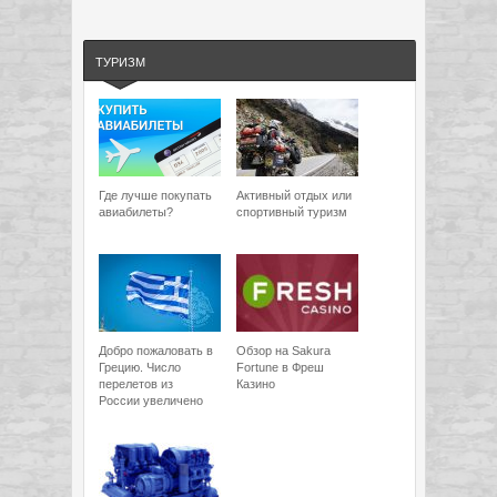
ТУРИЗМ
Где лучше покупать
Активный отдых или
авиабилеты?
спортивный туризм
Добро пожаловать в
Обзор на Sakura
Грецию. Число
Fortune в Фреш
перелетов из
Казино
России увеличено