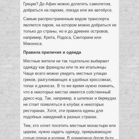
Греции? До Афин можно долететь самолетом,
добраться на пароме, поезде или же автобусе.
Самым распространенным видом транспорта
является паром, на котором можно добраться не
только до страны, но и до древних островов,
например, Крита, Родоса, Санторини или
Миконоса.
Правила приличия и одежда
Местные жители не так тщательно выбирают
одежду как французы или те же итальянцы.
Чаще всего можно увидеть местных улицах
греков, разгуливающих в удобных кроссовках,
топах и джинсах. В то же время нужно помнить,
что в некоторых местах имеется собственный
дресс-код. Так, например, в шлепках и бермудах
не стоит появляться в клубах и некоторых
ресторанах. Хотя, эти правила едины для
подобных заведений в разных странах.
Тем, кто хочет посетить местные монастыри или
церкви, нужно надеть одежду, прикрывающую
голые плечи и колени. В хранилище богов буду