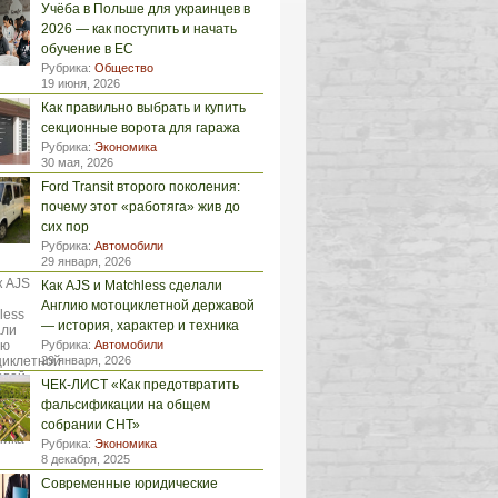
Учёба в Польше для украинцев в
2026 — как поступить и начать
обучение в ЕС
Рубрика:
Общество
19 июня, 2026
Как правильно выбрать и купить
секционные ворота для гаража
Рубрика:
Экономика
30 мая, 2026
Ford Transit второго поколения:
почему этот «работяга» жив до
сих пор
Рубрика:
Автомобили
29 января, 2026
Как AJS и Matchless сделали
Англию мотоциклетной державой
— история, характер и техника
Рубрика:
Автомобили
29 января, 2026
ЧЕК-ЛИСТ «Как предотвратить
фальсификации на общем
собрании СНТ»
Рубрика:
Экономика
8 декабря, 2025
Современные юридические