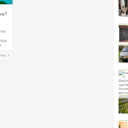
ск?
тво
Ведь
....
лее