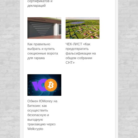
сертификатов и
деклараций
Как правильно
ЧЕК-ЛИСТ «Как
выбрать и купить
предотвратить
секционные ворота
фальсификации на
для гаража
общем собрании
СНТ»
Обмен ЮMoney на
Биткоин: как
осуществить
безопасную и
выгодную
транзакцию через
Wellcrypto