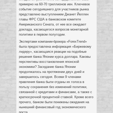
примерно на 60-70 триллионов иен. Ключевое
событие сегодняшнего для участников рынка
представлено выступлением Джанет Йеллен
главы ФРС США в банковском комитете
Американского Сената, от нее все ожидают
доклада, касающегося вопросов монетарной
политики в первом полугодии.
Экспертами компании-брокера «ForexTrend»
была предоставлена информация «Биржевому
лидеру», касающаяся реакции на подобные
решения банка Японии курса доллара. Каковы
перспективы восстановления японской
экономики? Заседание банка Японии
продолжалось на протяжении двух дней и
завершилось сегодня. Всеми 9 членами
правления банка были отданы их голоса в
пользу сохранения без изменений политики,
связанной с кредитами и финансами, а также с
краткосрочной процентной ставкой. Кроме всего
прочего, банком были понижены ожидания на
нынешний финансовый год экономического
роста.