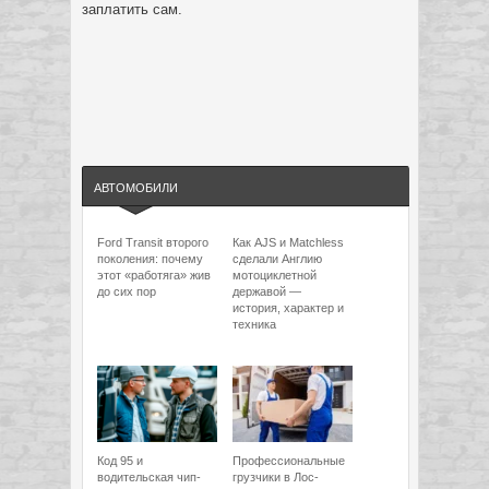
заплатить сам.
АВТОМОБИЛИ
Ford Transit второго
Как AJS и Matchless
поколения: почему
сделали Англию
этот «работяга» жив
мотоциклетной
до сих пор
державой —
история, характер и
техника
Код 95 и
Профессиональные
водительская чип-
грузчики в Лос-