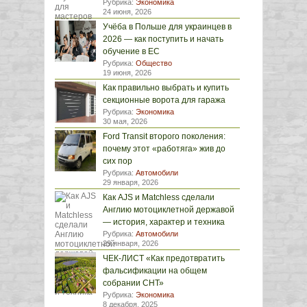
Рубрика:
Экономика
24 июня, 2026
Учёба в Польше для украинцев в
2026 — как поступить и начать
обучение в ЕС
Рубрика:
Общество
19 июня, 2026
Как правильно выбрать и купить
секционные ворота для гаража
Рубрика:
Экономика
30 мая, 2026
Ford Transit второго поколения:
почему этот «работяга» жив до
сих пор
Рубрика:
Автомобили
29 января, 2026
Как AJS и Matchless сделали
Англию мотоциклетной державой
— история, характер и техника
Рубрика:
Автомобили
29 января, 2026
ЧЕК-ЛИСТ «Как предотвратить
фальсификации на общем
собрании СНТ»
Рубрика:
Экономика
8 декабря, 2025