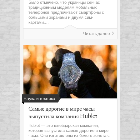
Было отмечено, что украинцы сейчас
традиционным моделям мобильных
телефонов предпочитают смартфоны с
большими экранами и двумя сим-
картами....
Читать далее
Наука и техника
Самые дорогие в мире часы
выпустила компания Hublot
Hublot — это швейцарская компания,
которая выпустила самые дорогие в мире
часы. Они изготовлены из белого золота с