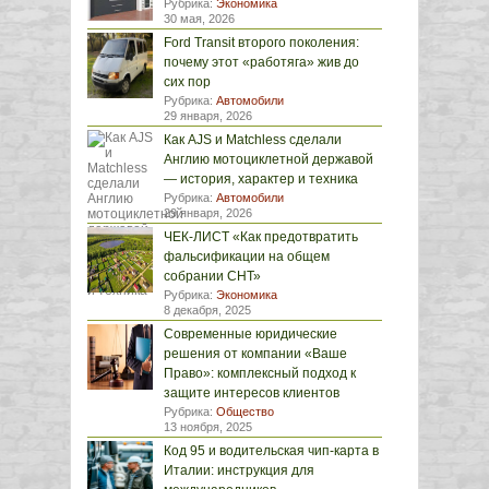
Рубрика:
Экономика
30 мая, 2026
Ford Transit второго поколения:
почему этот «работяга» жив до
сих пор
Рубрика:
Автомобили
29 января, 2026
Как AJS и Matchless сделали
Англию мотоциклетной державой
— история, характер и техника
Рубрика:
Автомобили
29 января, 2026
ЧЕК-ЛИСТ «Как предотвратить
фальсификации на общем
собрании СНТ»
Рубрика:
Экономика
8 декабря, 2025
Современные юридические
решения от компании «Ваше
Право»: комплексный подход к
защите интересов клиентов
Рубрика:
Общество
13 ноября, 2025
Код 95 и водительская чип-карта в
Италии: инструкция для