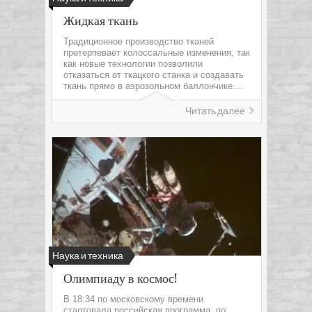
Жидкая ткань
Традиционное производство тканей
претерпевает колоссальные изменения, так
как новые технологии позволили
отказаться от ткацкого станка и создавать
ткань прямо в аэрозольном баллончике....
Читать далее
Наука и техника
Олимпиаду в космос!
В 18:34 по московскому времени
стартовала российская программа, по