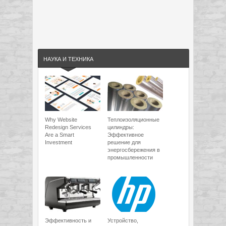
НАУКА И ТЕХНИКА
Why Website
Теплоизоляционные
Redesign Services
цилиндры:
Are a Smart
Эффективное
Investment
решение для
энергосбережения в
промышленности
Эффективность и
Устройство,