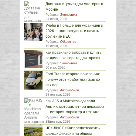
Доставка стульев для мастеров в
Москве
Рубрика:
Экономика
24 июня, 2026
Учёба в Польше для украинцев в
2026 — как поступить и начать
обучение в ЕС
Рубрика:
Общество
19 июня, 2026
Как правильно выбрать и купить
секционные ворота для гаража
Рубрика:
Экономика
30 мая, 2026
Ford Transit второго поколения:
почему этот «работяга» жив до
сих пор
Рубрика:
Автомобили
29 января, 2026
Как AJS и Matchless сделали
Англию мотоциклетной державой
— история, характер и техника
Рубрика:
Автомобили
29 января, 2026
ЧЕК-ЛИСТ «Как предотвратить
фальсификации на общем