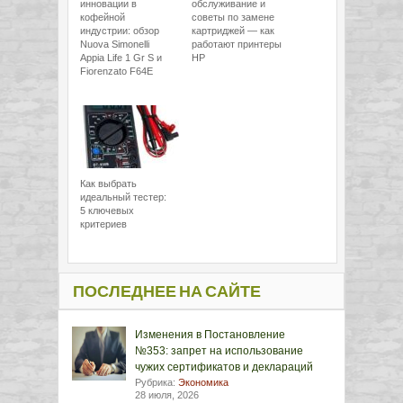
инновации в
обслуживание и
кофейной
советы по замене
индустрии: обзор
картриджей — как
Nuova Simonelli
работают принтеры
Appia Life 1 Gr S и
HP
Fiorenzato F64E
Как выбрать
идеальный тестер:
5 ключевых
критериев
ПОСЛЕДНЕЕ НА САЙТЕ
Изменения в Постановление
№353: запрет на использование
чужих сертификатов и деклараций
Рубрика:
Экономика
28 июля, 2026