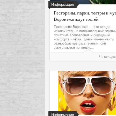
Информация
Рестораны, парки, театры и му
Воронежа ждут гостей
Посещение Воронежа — это всегда
исключительно положительные эмоции
приятные впечатления и ощущение
комфорта и уюта. Здесь можно найти
разнообразные развлечения, они
заключаются не только...
Читать да
Информация