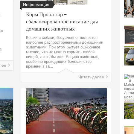
Информация
Корм Пронатюр –
м
сбалансированное питание для
домашних животных
от
Кошки и собаки, безусловно, являются
наиболее распространенными домашними
животными. При этом бытует ошибочное
й
мнение, что их можно кормить любой
пищей, лишь бы ели. Рацион животных,
особенно проводящих большинство
лее
времени в за...
Читать далее