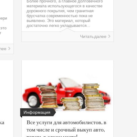
Более прочного, а главное долговечного
материала использующегося в качестве
дорожного покрытия, чем гранитная
брусчатка современностью пока не
вери
выявлено. Это материал, который
достаточно легко укладывается...
 это
т
Читать далее
лее
Информация
ка
Все услуги для автомобилистов, в
том числе и срочный выкуп авто,
теперь в одном месте!