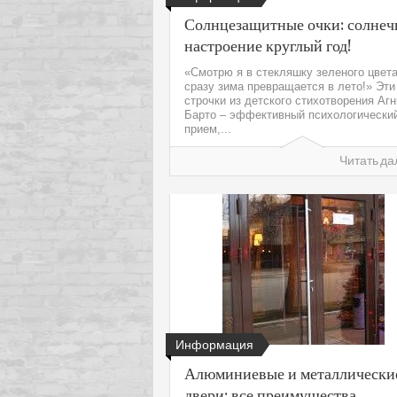
Солнцезащитные очки: солнеч
настроение круглый год!
«Смотрю я в стекляшку зеленого цвета
сразу зима превращается в лето!» Эти
строчки из детского стихотворения Аг
Барто – эффективный психологически
прием,...
Читать да
Информация
Алюминиевые и металлически
двери: все преимущества