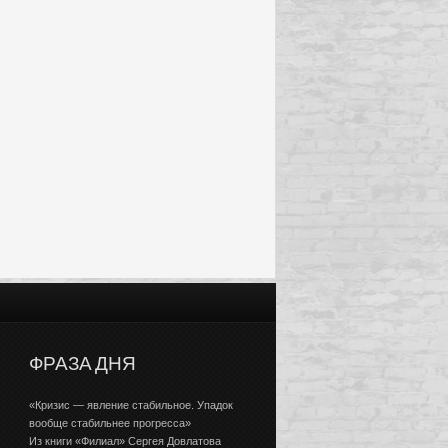
ФРАЗА ДНЯ
«Кризис — явление стабильное. Упадок
вообще стабильнее прогресса»
Из книги «Филиал» Сергея Довлатова