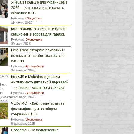
Учёба в Польше для украинцев в
2026 — как поступить и начать
обучение в ЕС
Рубрика:
Общество
19 июня, 2026
Как правильно выбрать и купить
секционные ворота для гаража
Рубрика:
Экономика
30 мая, 2026
Ford Transit второго поколения:
почему этот «работяга» жив до
сих пор
Рубрика:
Автомобили
29 января, 2026
Как AJS и Matchless сделали
Англию мотоциклетной державой
— история, характер и техника
Рубрика:
Автомобили
29 января, 2026
ЧЕК-ЛИСТ «Как предотвратить
фальсификации на общем
собрании СНТ»
Рубрика:
Экономика
8 декабря, 2025
Современные юридические