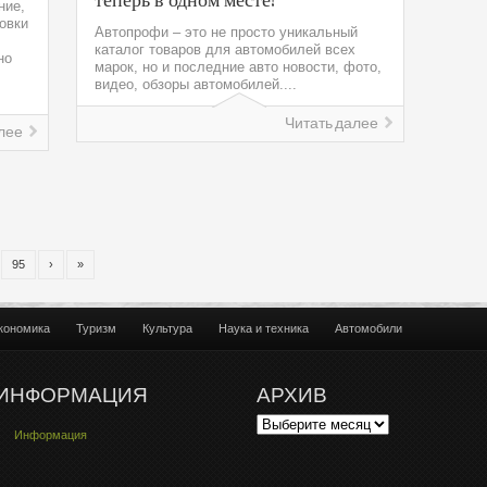
ние,
овки
Автопрофи – это не просто уникальный
каталог товаров для автомобилей всех
но
марок, но и последние авто новости, фото,
видео, обзоры автомобилей....
Читать далее
лее
95
›
»
кономика
Туризм
Культура
Наука и техника
Автомобили
ИНФОРМАЦИЯ
АРХИВ
Информация