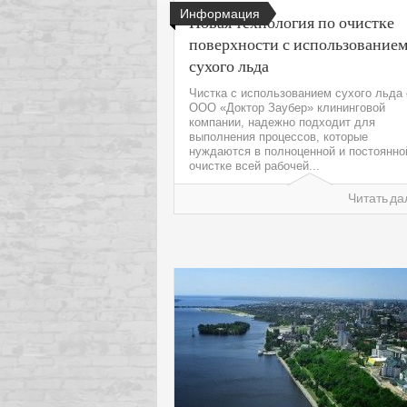
Информация
Новая технология по очистке
поверхности с использование
сухого льда
Чистка с использованием сухого льда 
ООО «Доктор Заубер» клининговой
компании, надежно подходит для
выполнения процессов, которые
нуждаются в полноценной и постоянно
очистке всей рабочей...
Читать да