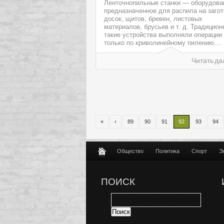
Ленточнопильные станки — оборудова
предназначенное для распила на загот
досок, щитов, бревен, листовых
материалов, брусьев и т. д. Традицион
такие устройства выполняли операции
только по криволинейному пилению....
Читать да
«
‹
89
90
91
92
93
94
Общество
Политика
Спорт
Э
ПОИСК