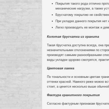
Покрытия такого рода отлично про
механические нагрузки, а также у
Брусчатому покрытию не свойственн
При укладке данного покрытия нет
Легко производить ее монтаж и дем
Колотая брусчатка из гранита
Такая брусчатка доступна всегда, она п
незначительными отклонениями по сторон
производят самыми разнообразными спос
виды укладки здорово смотрятся, практ
Цветовая гамма
По тональности и основным цветам грани
оттенки красной. Намного реже можно вс
стоит, а ценится несколько выше обычной
Фактура гранитного покрытия
Согласно фактурным признакам брусчатк