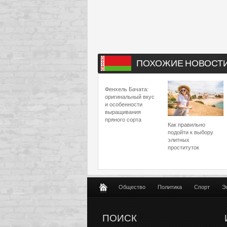
ПОХОЖИЕ НОВОСТ
Фенхель Бачата:
оригинальный вкус
и особенности
выращивания
пряного сорта
Как правильно
подойти к выбору
элитных
проституток
Общество
Политика
Спорт
Э
ПОИСК