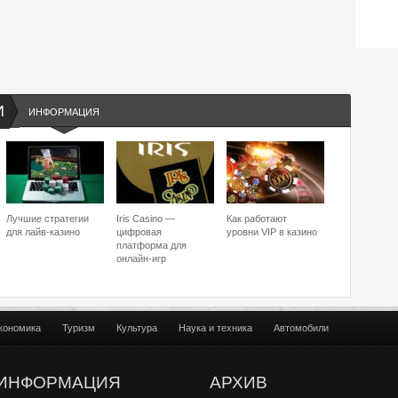
И
ИНФОРМАЦИЯ
Лучшие стратегии
Iris Casino —
Как работают
для лайв-казино
цифровая
уровни VIP в казино
платформа для
онлайн-игр
кономика
Туризм
Культура
Наука и техника
Автомобили
ИНФОРМАЦИЯ
АРХИВ