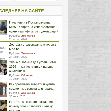
СЛЕДНЕЕ НА САЙТЕ
Изменения в Постановление
№353: запрет на использование
чужих сертификатов и деклараций
Рубрика:
Экономика
28 июля, 2026
Доставка стульев для мастеров в
Москве
Рубрика:
Экономика
24 июня, 2026
Учёба в Польше для украинцев в
2026 — как поступить и начать
обучение в ЕС
Рубрика:
Общество
19 июня, 2026
Как правильно выбрать и купить
секционные ворота для гаража
Рубрика:
Экономика
30 мая, 2026
Ford Transit второго поколения:
почему этот «работяга» жив до
сих пор