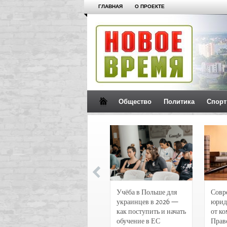
ГЛАВНАЯ
О ПРОЕКТЕ
Общество
Политика
Спорт
Новости и
Учёба в Польше для
Совр
чрезвычайные
украинцев в 2026 —
юрид
происшествия в
как поступить и начать
от к
Воронеже
обучение в ЕС
Прав