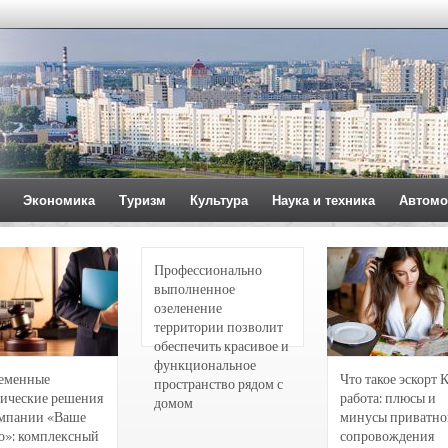
Экономика
Туризм
Культура
Наука и техника
Автомо
Профессионально
выполненное
озеленение
территории позволит
обеспечить красивое и
функциональное
еменные
Что такое эскорт 
пространство рядом с
ические решения
работа: плюсы и
домом
омпании «Ваше
минусы приватно
о»: комплексный
сопровождения