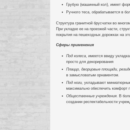
Грубую (машинный кол), имеет форм
Ручного теса, обрабатывается в бо
Структура гранитной брусчатки во много
При укладке ее на проезжей части, струк
покрытия на пешеходных дорожках на это
Сферы применения
Под колеса
, имеется ввиду укладка
просто для декорирования
Плаццо, дворцовые площади, резид
в замысловатым орнаментом.
Под ноги,
укладывают миниатюрные 
максимально обеспечить комфорт п
Общественные учреждения.
В бол
создании респектабельности учреж