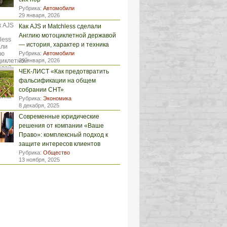
Рубрика:
Автомобили
29 января, 2026
Как AJS и Matchless сделали
Англию мотоциклетной державой
— история, характер и техника
Рубрика:
Автомобили
29 января, 2026
ЧЕК-ЛИСТ «Как предотвратить
фальсификации на общем
собрании СНТ»
Рубрика:
Экономика
8 декабря, 2025
Современные юридические
решения от компании «Ваше
Право»: комплексный подход к
защите интересов клиентов
Рубрика:
Общество
13 ноября, 2025