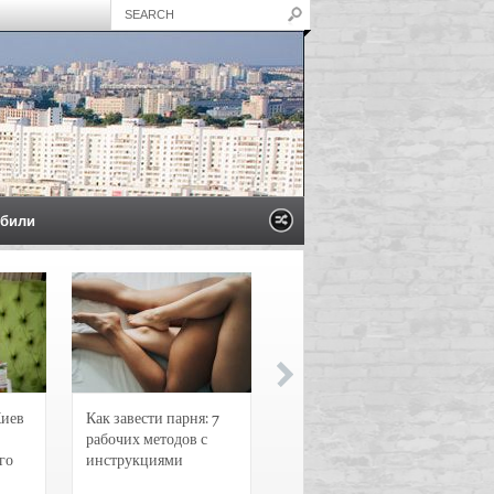
били
Киев
Как завести парня: 7
Новости и
рабочих методов с
чрезвычайные
го
инструкциями
происшествия в
Воронеже