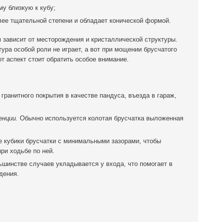
у близкую к кубу;
лее тщательной степени и обладает конической формой.
м зависит от месторождения и кристаллической структуры.
тура особой роли не играет, а вот при мощении брусчатого
т аспект стоит обратить особое внимание.
 гранитного покрытия в качестве пандуса, въезда в гараж,
енции.
Обычно используется колотая брусчатка выложенная
кубики брусчатки с минимальными зазорами, чтобы
ри ходьбе по ней.
ьшинстве случаев укладывается у входа, что помогает в
дения.