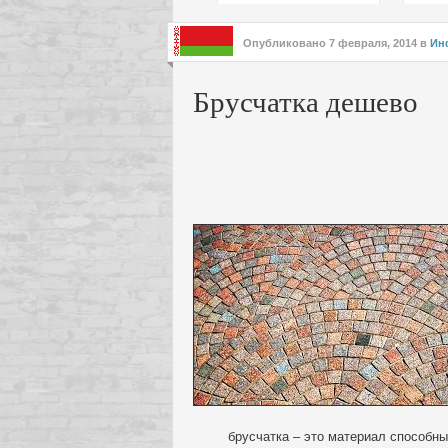
подх
инте
Опубликовано
7 февраля, 2014
в
Ин
Брусчатка дешево
брусчатка – это материал способны