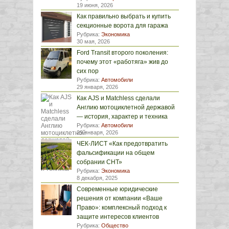
19 июня, 2026
Как правильно выбрать и купить
секционные ворота для гаража
Рубрика:
Экономика
30 мая, 2026
Ford Transit второго поколения:
почему этот «работяга» жив до
сих пор
Рубрика:
Автомобили
29 января, 2026
Как AJS и Matchless сделали
Англию мотоциклетной державой
— история, характер и техника
Рубрика:
Автомобили
29 января, 2026
ЧЕК-ЛИСТ «Как предотвратить
фальсификации на общем
собрании СНТ»
Рубрика:
Экономика
8 декабря, 2025
Современные юридические
решения от компании «Ваше
Право»: комплексный подход к
защите интересов клиентов
Рубрика:
Общество