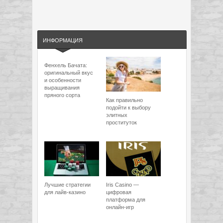
ИНФОРМАЦИЯ
Фенхель Бачата:
оригинальный вкус
и особенности
выращивания
пряного сорта
Как правильно
подойти к выбору
элитных
проституток
Лучшие стратегии
Iris Casino —
для лайв-казино
цифровая
платформа для
онлайн-игр