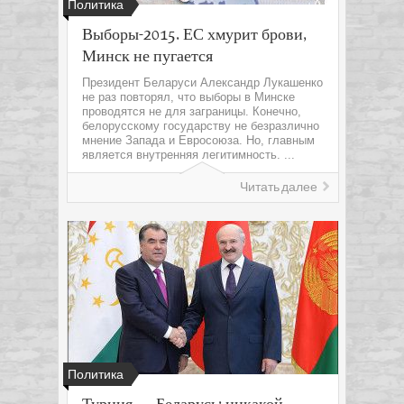
Политика
Выборы-2015. ЕС хмурит брови,
Минск не пугается
Президент Беларуси Александр Лукашенко
не раз повторял, что выборы в Минске
проводятся не для заграницы. Конечно,
белорусскому государству не безразлично
мнение Запада и Евросоюза. Но, главным
является внутренняя легитимность. ...
Читать далее
Политика
Турция — Беларусь: никакой