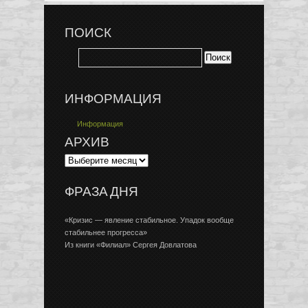
ПОИСК
ИНФОРМАЦИЯ
Информация
АРХИВ
ФРАЗА ДНЯ
«Кризис — явление стабильное. Упадок вообще
стабильнее прогресса»
Из книги «Филиал» Сергея Довлатова