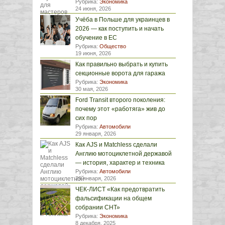
Рубрика:
Экономика
24 июня, 2026
Учёба в Польше для украинцев в
2026 — как поступить и начать
обучение в ЕС
Рубрика:
Общество
19 июня, 2026
Как правильно выбрать и купить
секционные ворота для гаража
Рубрика:
Экономика
30 мая, 2026
Ford Transit второго поколения:
почему этот «работяга» жив до
сих пор
Рубрика:
Автомобили
29 января, 2026
Как AJS и Matchless сделали
Англию мотоциклетной державой
— история, характер и техника
Рубрика:
Автомобили
29 января, 2026
ЧЕК-ЛИСТ «Как предотвратить
фальсификации на общем
собрании СНТ»
Рубрика:
Экономика
8 декабря, 2025