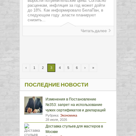
выросли потребительские цены. Согласно
расценкам, инфляция за год может дойти
до 18%. Как информировало БелаПан, в
следующем году ,власти планируют
снизить...
Читать далее
‹
1
2
3
4
5
6
›
»
ПОСЛЕДНИЕ НОВОСТИ
Изменения в Постановление
№353: запрет на использование
чужих сертификатов и деклараций
Рубрика:
Экономика
28 июля, 2026
Доставка стульев для мастеров в
Москве