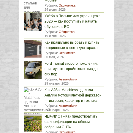
Москве
Рубрика:
Экономика
24 июня, 2026
Учёба в Польше для украинцев в
2026 — как поступить и начать
обучение в ЕС
Рубрика:
Общество
19 июня, 2026
Как правильно выбрать и купить
секционные ворота для гаража
Рубрика:
Экономика
30 мая, 2026
Ford Transit второго поколения:
почему этот «работяга» жив до
сих пор
Рубрика:
Автомобили
29 января, 2026
Как AJS и Matchless сделали
Англию мотоциклетной державой
— история, характер и техника
Рубрика:
Автомобили
29 января, 2026
ЧЕК-ЛИСТ «Как предотвратить
фальсификации на общем
собрании СНТ»
Рубрика:
Экономика