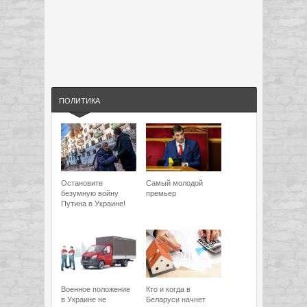
ПОЛИТИКА
Остановите
Самый молодой
безумную войну
премьер
Путина в Украине!
Военное положение
Кто и когда в
в Украине не
Беларуси начнет