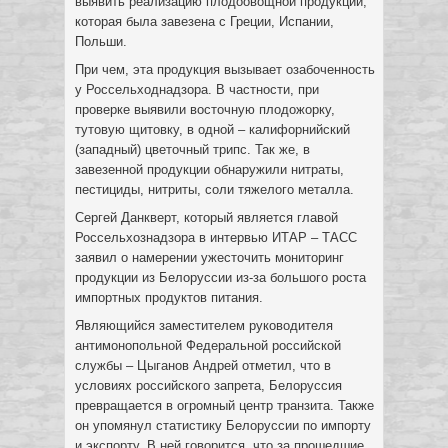
выявить реализацию плодоовощной продукции,
которая была завезена с Греции, Испании,
Польши.
При чем, эта продукция вызывает озабоченность
у Россельходнадзора. В частности, при
проверке выявили восточную плодожорку,
тутовую щитовку, в одной – калифорнийский
(западный) цветочный трипс. Так же, в
завезенной продукции обнаружили нитраты,
пестициды, нитриты, соли тяжелого металла.
Сергей Данкверт, который является главой
Россельхознадзора в интервью ИТАР – ТАСС
заявил о намерении ужесточить мониторинг
продукции из Белоруссии из-за большого роста
импортных продуктов питания.
Являющийся заместителем руководителя
антимонопольной Федеральной российской
службы – Цыганов Андрей отметил, что в
условиях российского запрета, Белоруссия
превращается в огромный центр транзита. Также
он упомянул статистику Белоруссии по импорту
и экспорту. В ней говорится, что за прошедшие