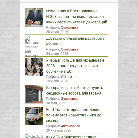
Изменения в Постановление
№353: запрет на использование
чужих сертификатов и деклараций
Рубрика:
Экономика
28 июля, 2026
Доставка стульев для мастеров в
Москве
Рубрика:
Экономика
24 июня, 2026
Учёба в Польше для украинцев в
2026 — как поступить и начать
обучение в ЕС
Рубрика:
Общество
19 июня, 2026
Как правильно выбрать и купить
секционные ворота для гаража
Рубрика:
Экономика
30 мая, 2026
Ford Transit второго поколения:
почему этот «работяга» жив до
сих пор
Рубрика:
Автомобили
29 января, 2026
Как AJS и Matchless сделали