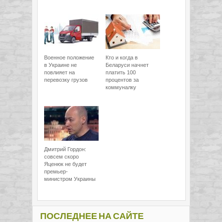
Военное положение
Кто и когда в
в Украине не
Беларуси начнет
повлияет на
платить 100
перевозку грузов
процентов за
коммуналку
Дмитрий Гордон:
совсем скоро
Яценюк не будет
премьер-
министром Украины
ПОСЛЕДНЕЕ НА САЙТЕ