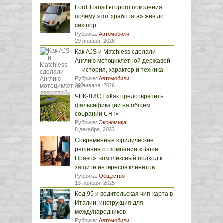
Ford Transit второго поколения:
почему этот «работяга» жив до
сих пор
Рубрика:
Автомобили
29 января, 2026
Как AJS и Matchless сделали
Англию мотоциклетной державой
— история, характер и техника
Рубрика:
Автомобили
29 января, 2026
ЧЕК-ЛИСТ «Как предотвратить
фальсификации на общем
собрании СНТ»
Рубрика:
Экономика
8 декабря, 2025
Современные юридические
решения от компании «Ваше
Право»: комплексный подход к
защите интересов клиентов
Рубрика:
Общество
13 ноября, 2025
Код 95 и водительская чип-карта в
Италии: инструкция для
международников
Рубрика:
Автомобили