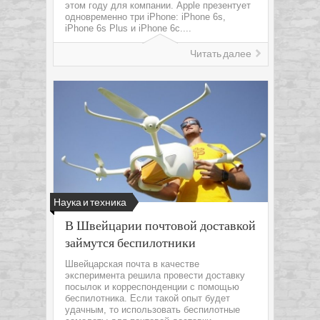
этом году для компании. Apple презентует
одновременно три iPhone: iPhone 6s,
iPhone 6s Plus и iPhone 6c....
Читать далее
Наука и техника
В Швейцарии почтовой доставкой
займутся беспилотники
Швейцарская почта в качестве
эксперимента решила провести доставку
посылок и корреспонденции с помощью
беспилотника. Если такой опыт будет
удачным, то использовать беспилотные