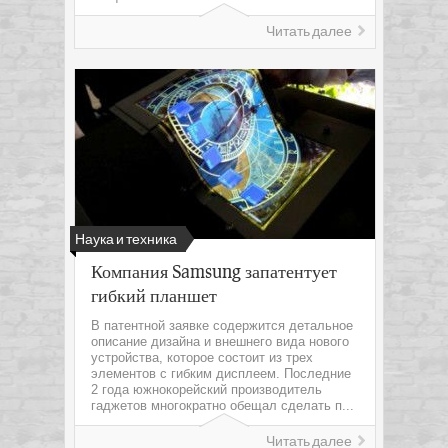
Читать далее
Наука и техника
Компания Samsung запатентует
гибкий планшет
В патентной заявке содержится детальное
описание дизайна и внешнего вида нового
устройства, которое состоит из трех
элементов с гибким дисплеем. Последние
2 года южнокорейский производитель
гаджетов многократно обещал сделать п...
Читать далее