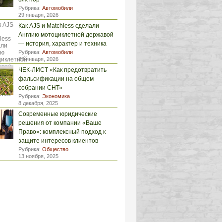
Рубрика:
Автомобили
29 января, 2026
Как AJS и Matchless сделали
Англию мотоциклетной державой
— история, характер и техника
Рубрика:
Автомобили
29 января, 2026
ЧЕК-ЛИСТ «Как предотвратить
фальсификации на общем
собрании СНТ»
Рубрика:
Экономика
8 декабря, 2025
Современные юридические
решения от компании «Ваше
Право»: комплексный подход к
защите интересов клиентов
Рубрика:
Общество
13 ноября, 2025