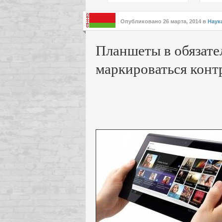
подх
инте
Опубликовано
26 марта, 2014
в
Наук
Планшеты в обязате
маркироваться кон