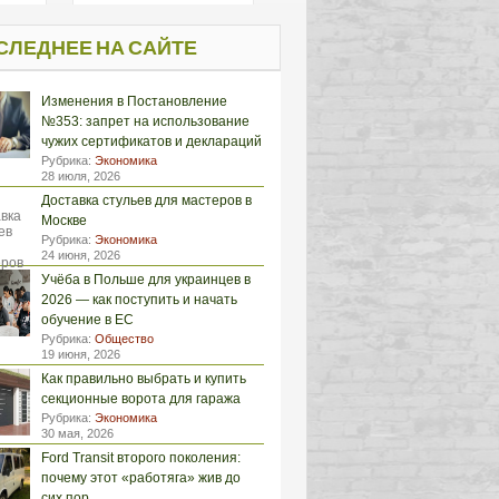
СЛЕДНЕЕ НА САЙТЕ
Изменения в Постановление
№353: запрет на использование
чужих сертификатов и деклараций
Рубрика:
Экономика
28 июля, 2026
Доставка стульев для мастеров в
Москве
Рубрика:
Экономика
24 июня, 2026
Учёба в Польше для украинцев в
2026 — как поступить и начать
обучение в ЕС
Рубрика:
Общество
19 июня, 2026
Как правильно выбрать и купить
секционные ворота для гаража
Рубрика:
Экономика
30 мая, 2026
Ford Transit второго поколения:
почему этот «работяга» жив до
сих пор