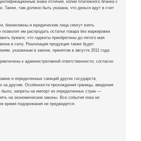
ентификационные знаки отличия, копии платежного бланка с
и. Также, там должно быть указана, что деньги идут в счет
и, бизнесмены и юридические лица смогут взять
 позволит им распродать остатки товара без маркировки.
авить бумаги, что гаджеты приобретены до пятого мая
акона в силу. Реализация продукция также будет
иям, указанным в законе, принятом в августе 2011 года.
 привлечены к административной ответственности, согласно
краине и определенных санкций других государств,
о за другим. Особенности прохождения границы, введения
не было, запреты на импорт из определенных стран —
иять на экономические законы. Все события пока не
ее время подорожания не предвидится.