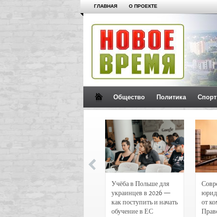
ГЛАВНАЯ
О ПРОЕКТЕ
Общество
Политика
Спорт
Новости и
Учёба в Польше для
Совр
чрезвычайные
украинцев в 2026 —
юрид
происшествия в
как поступить и начать
от к
Воронеже
обучение в ЕС
Прав