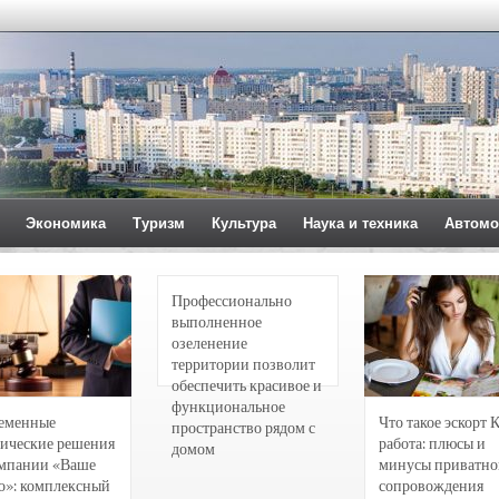
Экономика
Туризм
Культура
Наука и техника
Автомо
Профессионально
выполненное
озеленение
территории позволит
обеспечить красивое и
функциональное
еменные
Что такое эскорт 
пространство рядом с
ические решения
работа: плюсы и
домом
омпании «Ваше
минусы приватно
о»: комплексный
сопровождения