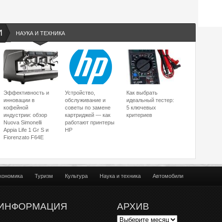
И
НАУКА И ТЕХНИКА
Эффективность и
Устройство,
Как выбрать
инновации в
обслуживание и
идеальный тестер:
кофейной
советы по замене
5 ключевых
индустрии: обзор
картриджей — как
критериев
Nuova Simonelli
работают принтеры
Appia Life 1 Gr S и
HP
Fiorenzato F64E
кономика
Туризм
Культура
Наука и техника
Автомобили
ИНФОРМАЦИЯ
АРХИВ