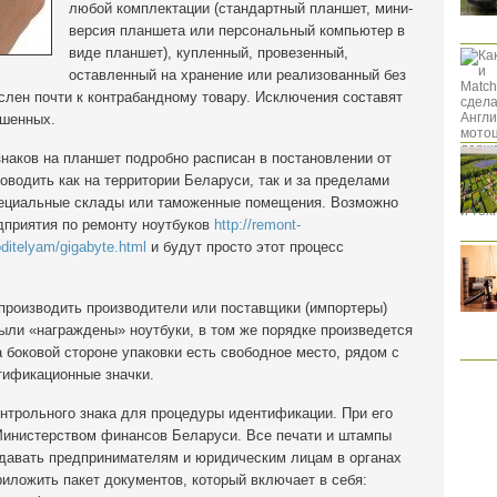
любой комплектации (стандартный планшет, мини-
версия планшета или персональный компьютер в
виде планшет), купленный, провезенный,
оставленный на хранение или реализованный без
слен почти к контрабандному товару. Исключения составят
ешенных.
наков на планшет подробно расписан в постановлении от
оводить как на территории Беларуси, так и за пределами
специальные склады или таможенные помещения. Возможно
дприятия по ремонту ноутбуков
http://remont-
ditelyam/gigabyte.html
и будут просто этот процесс
 производить производители или поставщики (импортеры)
ыли «награждены» ноутбуки, в том же порядке произведется
боковой стороне упаковки есть свободное место, рядом с
тификационные значки.
нтрольного знака для процедуры идентификации. При его
 Министерством финансов Беларуси. Все печати и штампы
давать предпринимателям и юридическим лицам в органах
риложить пакет документов, который включает в себя: