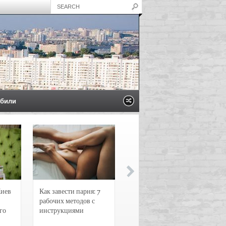
били
Киев
Как завести парня: 7
Новости и
рабочих методов с
чрезвычайные
го
инструкциями
происшествия в
Воронеже