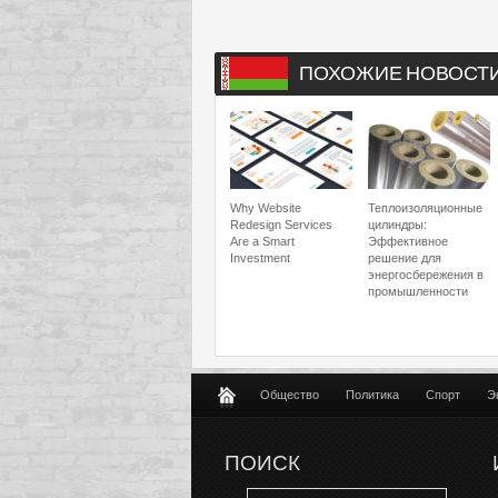
ПОХОЖИЕ НОВОСТ
Why Website
Теплоизоляционные
Redesign Services
цилиндры:
Are a Smart
Эффективное
Investment
решение для
энергосбережения в
промышленности
Общество
Политика
Спорт
Э
ПОИСК