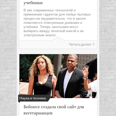
учебники
В век современных технологий и
применения гаджетов для любых бытовых
процессов неудивительно, что в школе
появляются электронные дневники и
учебники. Теперь школьники могут
выбирать между печатной книгой и ее
электронным аналог...
Читать далее
Наука и техника
Бейонсе создала свой сайт для
вегетарианцев