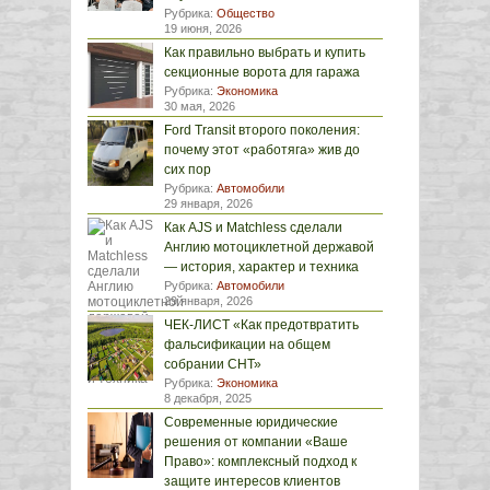
Рубрика:
Общество
19 июня, 2026
Как правильно выбрать и купить
секционные ворота для гаража
Рубрика:
Экономика
30 мая, 2026
Ford Transit второго поколения:
почему этот «работяга» жив до
сих пор
Рубрика:
Автомобили
29 января, 2026
Как AJS и Matchless сделали
Англию мотоциклетной державой
— история, характер и техника
Рубрика:
Автомобили
29 января, 2026
ЧЕК-ЛИСТ «Как предотвратить
фальсификации на общем
собрании СНТ»
Рубрика:
Экономика
8 декабря, 2025
Современные юридические
решения от компании «Ваше
Право»: комплексный подход к
защите интересов клиентов