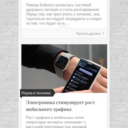
Певица Бейносе увлеклась системой
здорового питания и стала вегитарианкой.
Перед тем, как приступить к питанию, она
тщательно исследует ингредиеты и следит
за тем, что будет есть....
Читать далее
Наука и техника
Электроника стимулирует рост
мобильного трафика
Рост трафика в мобильных сетях
операторов эксперты связывают с
растущей популярностью носимой