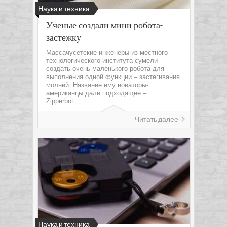
Наука и техника
Ученые создали мини робота-
застежку
Массачусетские инженеры из местного
технологического института сумели
создать очень маленького робота для
выполнения одной функции – застегивания
молний. Название ему новаторы-
американцы дали подходящее –
Zipperbot....
Читать далее
Наука и техника