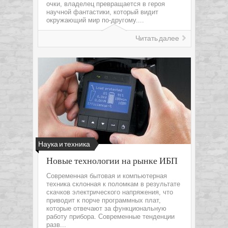
очки, владелец превращается в героя
научной фантастики, который видит
окружающий мир по-другому....
Читать далее
Наука и техника
Новые технологии на рынке ИБП
Современная бытовая и компьютерная
техника склонная к поломкам в результате
скачков электрического напряжения, что
приводит к порче программных плат,
которые отвечают за функциональную
работу прибора. Современные тенденции
разв...