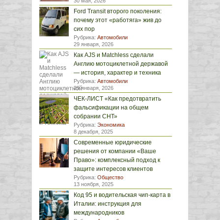
30 мая, 2026
Ford Transit второго поколения:
почему этот «работяга» жив до
сих пор
Рубрика:
Автомобили
29 января, 2026
Как AJS и Matchless сделали
Англию мотоциклетной державой
— история, характер и техника
Рубрика:
Автомобили
29 января, 2026
ЧЕК-ЛИСТ «Как предотвратить
фальсификации на общем
собрании СНТ»
Рубрика:
Экономика
8 декабря, 2025
Современные юридические
решения от компании «Ваше
Право»: комплексный подход к
защите интересов клиентов
Рубрика:
Общество
13 ноября, 2025
Код 95 и водительская чип-карта в
Италии: инструкция для
международников