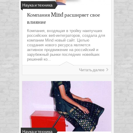
Наука и техника
Компания Mind расширяет свое
влияние
Компания, входящая в тройку наилучших
российских веб-интеграторов, создала для
компании Mind новый сайт. Целью
создания нового ресурса является
активное продвижение на российский и
зарубежный рынки последних новейших
решений ко...
Читать далее
Наука и техника