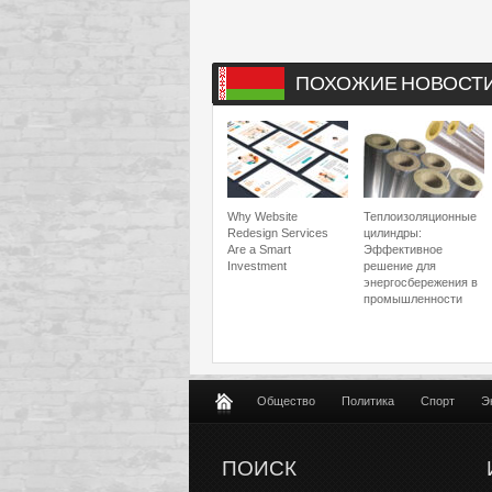
ПОХОЖИЕ НОВОСТ
Why Website
Теплоизоляционные
Redesign Services
цилиндры:
Are a Smart
Эффективное
Investment
решение для
энергосбережения в
промышленности
Общество
Политика
Спорт
Э
ПОИСК