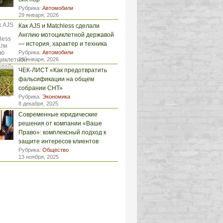
Рубрика:
Автомобили
29 января, 2026
Как AJS и Matchless сделали
Англию мотоциклетной державой
— история, характер и техника
Рубрика:
Автомобили
29 января, 2026
ЧЕК-ЛИСТ «Как предотвратить
фальсификации на общем
собрании СНТ»
Рубрика:
Экономика
8 декабря, 2025
Современные юридические
решения от компании «Ваше
Право»: комплексный подход к
защите интересов клиентов
Рубрика:
Общество
13 ноября, 2025