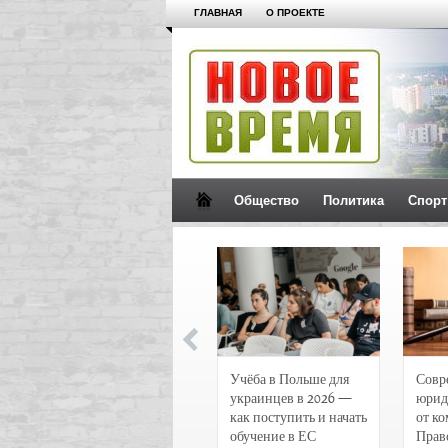
ГЛАВНАЯ
О ПРОЕКТЕ
Общество
Политика
Спорт
Новости и
Учёба в Польше для
Совр
чрезвычайные
украинцев в 2026 —
юрид
происшествия в
как поступить и начать
от к
Воронеже
обучение в ЕС
Прав