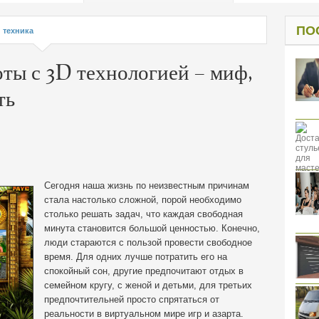
од к защите
ресов клиентов
ПО
и техника
оты с 3D технологией – миф,
ть
Сегодня наша жизнь по неизвестным причинам
стала настолько сложной, порой необходимо
столько решать задач, что каждая свободная
минута становится большой ценностью. Конечно,
люди стараются с пользой провести свободное
время. Для одних лучше потратить его на
спокойный сон, другие предпочитают отдых в
семейном кругу, с женой и детьми, для
третьих
предпочтительней просто спрятаться от
реальности в виртуальном мире игр и азарта.