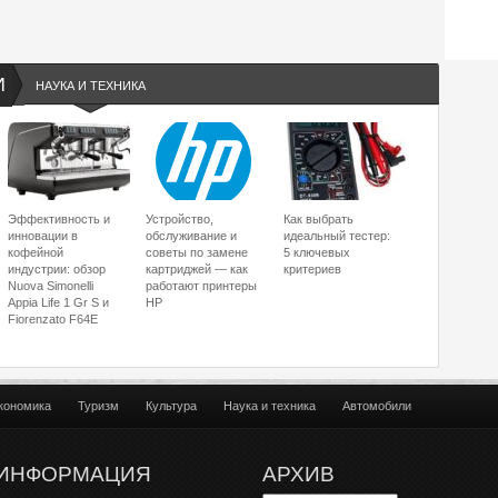
И
НАУКА И ТЕХНИКА
Эффективность и
Устройство,
Как выбрать
инновации в
обслуживание и
идеальный тестер:
кофейной
советы по замене
5 ключевых
индустрии: обзор
картриджей — как
критериев
Nuova Simonelli
работают принтеры
Appia Life 1 Gr S и
HP
Fiorenzato F64E
кономика
Туризм
Культура
Наука и техника
Автомобили
ИНФОРМАЦИЯ
АРХИВ