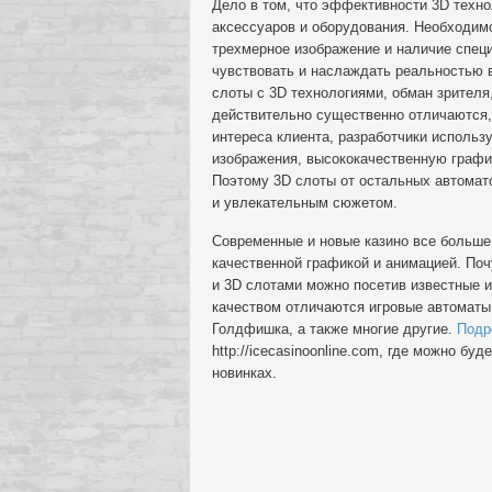
Дело в том, что эффективности 3D техн
аксессуаров и оборудования. Необходимо
трехмерное изображение и наличие спец
чувствовать и наслаждать реальностью 
слоты с 3D технологиями, обман зрителя,
действительно существенно отличаются,
интереса клиента, разработчики использ
изображения, высококачественную график
Поэтому 3D слоты от остальных автомат
и увлекательным сюжетом.
Современные и новые казино все больше 
качественной графикой и анимацией. По
и 3D слотами можно посетив известные и
качеством отличаются игровые автоматы 
Голдфишка, а также многие другие.
Подр
http://icecasinoonline.com, где можно бу
новинках.