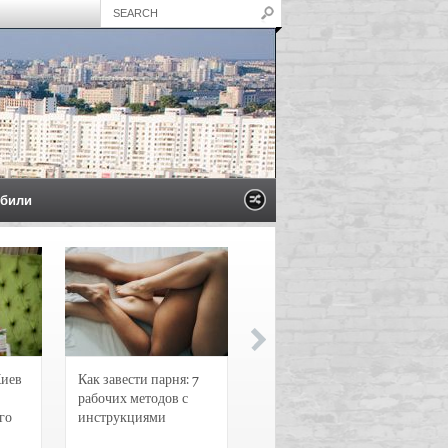
били
Киев
Как завести парня: 7
Новости и
рабочих методов с
чрезвычайные
го
инструкциями
происшествия в
Воронеже