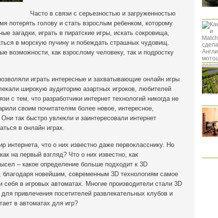
Часто в связи с серьезностью и загруженностью
емя потерять голову и стать взрослым ребенком, которому
ые загадки, играть в пиратские игры, искать сокровища,
аться в морскую пучину и побеждать страшных чудовищ.
ые возможности, как взрослому человеку, так и подростку
озволяли играть интересные и захватывающие онлайн игры
влекали широкую аудиторию азартных игроков, любителей
язи с тем, что разработчики интернет технологий никогда не
арили своим почитателям более новое, интересное,
Они так быстро увлекли и заинтересовали интернет
аться в онлайн играх.
р интернета, что о них известно даже первокласснику. Но
как на первый взгляд? Что о них известно, как
мысел – какое определение больше подходит к 3D
р, благодаря новейшим, современным 3D технологиям самое
 себя в игровых автоматах. Многие производители стали 3D
 для привлечения посетителей развлекательных клубов и
тает в автоматах для игр?