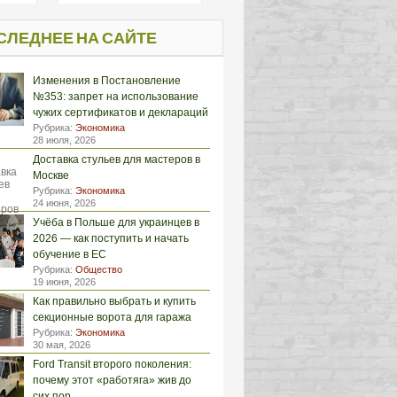
СЛЕДНЕЕ НА САЙТЕ
Изменения в Постановление
№353: запрет на использование
чужих сертификатов и деклараций
Рубрика:
Экономика
28 июля, 2026
Доставка стульев для мастеров в
Москве
Рубрика:
Экономика
24 июня, 2026
Учёба в Польше для украинцев в
2026 — как поступить и начать
обучение в ЕС
Рубрика:
Общество
19 июня, 2026
Как правильно выбрать и купить
секционные ворота для гаража
Рубрика:
Экономика
30 мая, 2026
Ford Transit второго поколения:
почему этот «работяга» жив до
сих пор