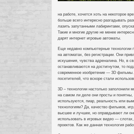
на работе, хочется хоть на некоторое вр
больше всего интересно разгадывать разн
лазить запутанными лабиринтами, опуск
Такие и многие другие не менее интересн
дарят интернет игровые автоматы.
Еще недавно компьютерные технологии п
на автоматах, без регистрации. Они при
искушения, чувства адреналина. Но, в св
останавливаются на достигнутом, то под
современное изобретение — 3D фильмы. 
посетителей, что вскоре стали использов
3D – технологии настолько заполонили ми
на самом ли деле они просты и понятны, 
используются, пиар, реальность или вы
технологиям? Да, качество фильмов, иг
высшее и лучшее, но оправдывают ли они
использовать в игровых видео — слотах,
проектов. Как же данная технология рабо