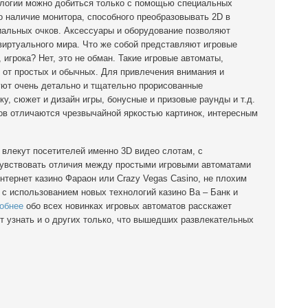
ологии можно добиться только с помощью специальных
 наличие монитора, способного преобразовывать 2D в
иальных очков. Аксессуары и оборудование позволяют
виртуального мира. Что же собой представляют игровые
 игрока? Нет, это не обман. Такие игровые автоматы,
 от простых и обычных. Для привлечения внимания и
уют очень детально и тщательно прорисованные
у, сюжет и дизайн игры, бонусные и призовые раунды и т.д.
ов отличаются чрезвычайной яркостью картинок, интересным
влекут посетителей именно 3D видео слотам, с
чувствовать отличия между простыми игровыми автоматами
нтернет казино Фараон или Crazy Vegas Casino, не плохим
с использованием новых технологий казино Ва – Банк и
обнее
обо всех новинках игровых автоматов расскажет
дет узнать и о других только, что вышедших развлекательных