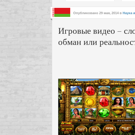
подх
инте
Опубликовано
29 мая, 2014
в
Наука 
Игровые видео – сл
обман или реальнос