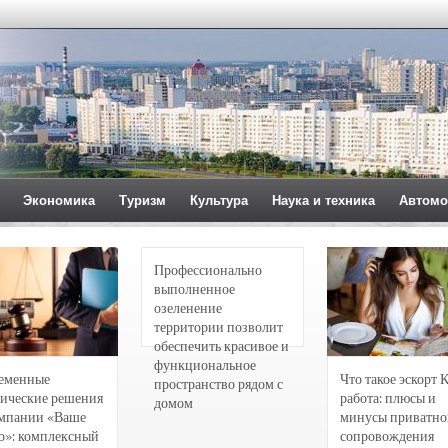
Экономика
Туризм
Культура
Наука и техника
Автомо
Профессионально
выполненное
озеленение
территории позволит
обеспечить красивое и
функциональное
еменные
Что такое эскорт 
пространство рядом с
ические решения
работа: плюсы и
домом
омпании «Ваше
минусы приватно
о»: комплексный
сопровождения