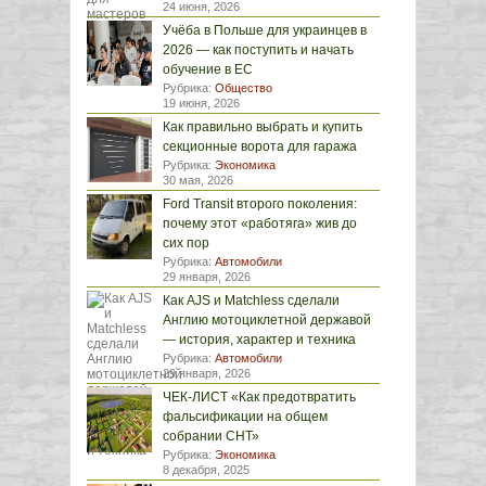
24 июня, 2026
Учёба в Польше для украинцев в
2026 — как поступить и начать
обучение в ЕС
Рубрика:
Общество
19 июня, 2026
Как правильно выбрать и купить
секционные ворота для гаража
Рубрика:
Экономика
30 мая, 2026
Ford Transit второго поколения:
почему этот «работяга» жив до
сих пор
Рубрика:
Автомобили
29 января, 2026
Как AJS и Matchless сделали
Англию мотоциклетной державой
— история, характер и техника
Рубрика:
Автомобили
29 января, 2026
ЧЕК-ЛИСТ «Как предотвратить
фальсификации на общем
собрании СНТ»
Рубрика:
Экономика
8 декабря, 2025