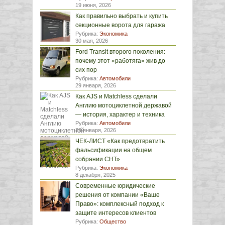
19 июня, 2026
Как правильно выбрать и купить
секционные ворота для гаража
Рубрика:
Экономика
30 мая, 2026
Ford Transit второго поколения:
почему этот «работяга» жив до
сих пор
Рубрика:
Автомобили
29 января, 2026
Как AJS и Matchless сделали
Англию мотоциклетной державой
— история, характер и техника
Рубрика:
Автомобили
29 января, 2026
ЧЕК-ЛИСТ «Как предотвратить
фальсификации на общем
собрании СНТ»
Рубрика:
Экономика
8 декабря, 2025
Современные юридические
решения от компании «Ваше
Право»: комплексный подход к
защите интересов клиентов
Рубрика:
Общество