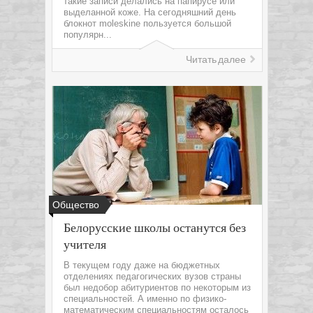
такие записи делались на папирусе или
выделанной коже. На сегодняшний день
блокнот moleskine пользуется большой
популярн...
Читать далее
Общество
Белорусские школы останутся без
учителя
В текущем году даже на бюджетных
отделениях педагогических вузов страны
был недобор абитуриентов по некоторым из
специальностей. А именно по физико-
математическим специальностям осталось