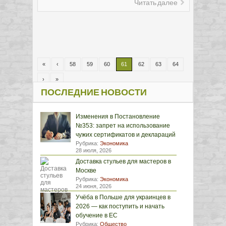
Читать далее
«
‹
58
59
60
61
62
63
64
›
»
ПОСЛЕДНИЕ НОВОСТИ
Изменения в Постановление
№353: запрет на использование
чужих сертификатов и деклараций
Рубрика:
Экономика
28 июля, 2026
Доставка стульев для мастеров в
Москве
Рубрика:
Экономика
24 июня, 2026
Учёба в Польше для украинцев в
2026 — как поступить и начать
обучение в ЕС
Рубрика:
Общество