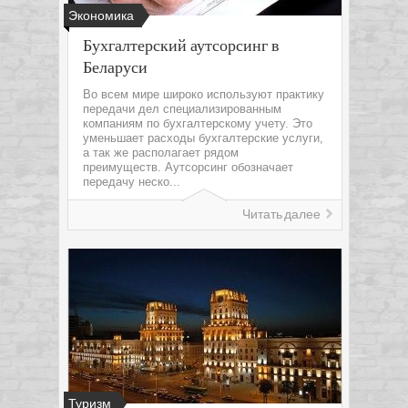
Экономика
Бухгалтерский аутсорсинг в
Беларуси
Во всем мире широко используют практику
передачи дел специализированным
компаниям по бухгалтерскому учету. Это
уменьшает расходы бухгалтерские услуги,
а так же располагает рядом
преимуществ. Аутсорсинг обозначает
передачу неско...
Читать далее
Туризм