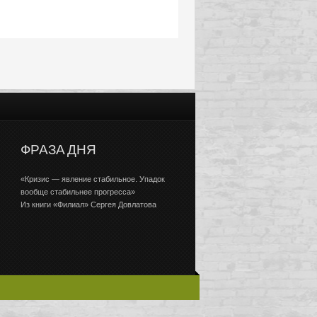
ФРАЗА ДНЯ
«Кризис — явление стабильное. Упадок
вообще стабильнее прогресса»
Из книги «Филиал» Сергея Довлатова