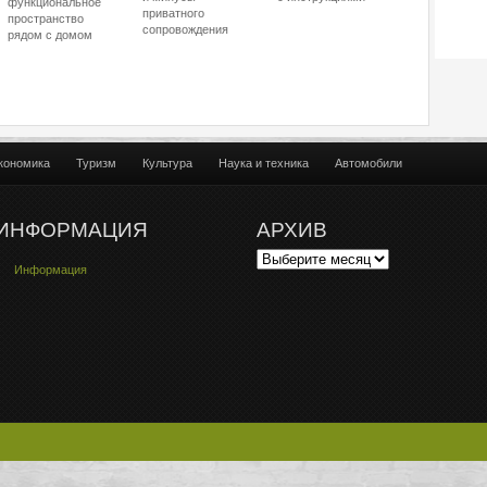
функциональное
приватного
пространство
сопровождения
рядом с домом
кономика
Туризм
Культура
Наука и техника
Автомобили
ИНФОРМАЦИЯ
АРХИВ
Информация