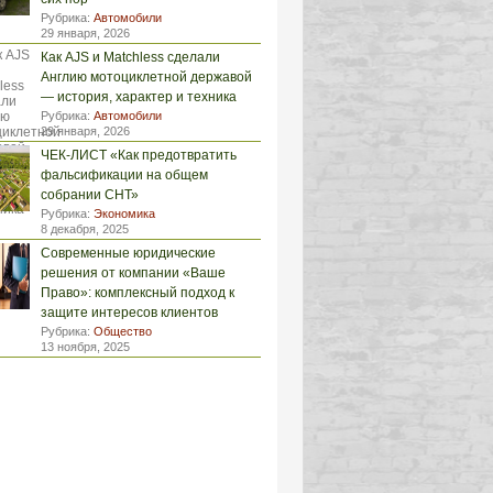
Рубрика:
Автомобили
29 января, 2026
Как AJS и Matchless сделали
Англию мотоциклетной державой
— история, характер и техника
Рубрика:
Автомобили
29 января, 2026
ЧЕК-ЛИСТ «Как предотвратить
фальсификации на общем
собрании СНТ»
Рубрика:
Экономика
8 декабря, 2025
Современные юридические
решения от компании «Ваше
Право»: комплексный подход к
защите интересов клиентов
Рубрика:
Общество
13 ноября, 2025