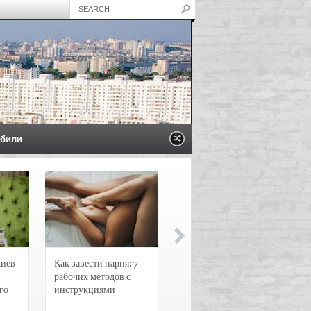
били
Киев
Как завести парня: 7
Новости и
рабочих методов с
чрезвычайные
го
инструкциями
происшествия в
Воронеже