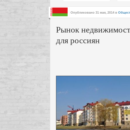
подх
инте
Опубликовано
31 мая, 2014
в
Общес
Рынок недвижимости
для россиян