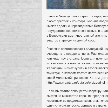
линии в белорусских старых городах, мо
любит престиж и комфорт. Больше подой
имеют сделки с нерезидентами Белорусс
государственной собственностью, и влас
в Белоруссии дом, иностранный агент н
участок в аренду на долгий срок.
Россияне заинтересованы белоруской не
очередь, это недорогая цена. Располаг
или квартиру в стране. Если для покупки
можно купить в многоэтажках типовые а
желающий, может купить в экологическо
таунхаус, в котором хватит место всей 
своей маленькой принцессе. Кстати, дет
http://www.mpartya.ru/catalog/proizvoditel
Если Вы хотите приобрести квартиру или
смотря на множество хороших предложен
известным за пределами края, и включае
один из туристических центров в стране.