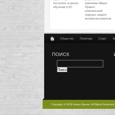
поступить и начать
компании «Ваше
обучение в ЕС
Право»:
комплексный
подход к защите
интересов клиентов
Общество
Политика
Спорт
Э
ПОИСК
Copyright © 2026 Новое Время, All Rights Reserved.