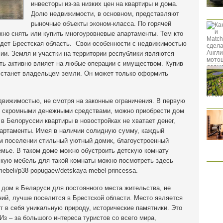
инвесторы из-за низких цен на квартиры и дома.
Долю недвижимости, в основном, представляют
рыночные объекты эконом-класса. По горячей
жно снять или купить многоуровневые апартаменты. Тем кто
дет Брестская область. Свои особенности с недвижимостью
ии. Земля и участки на территории республики являются
ть активно влияет на любые операции с имуществом. Купив
е станет владельцем земли. Он может только оформить
движимостью, не смотря на законные ограничения. В первую
ая скромными денежными средствами, можно приобрести дом
 в Белоруссии квартиры в новостройках не хватает денег,
партаменты. Имея в наличии солидную сумму, каждый
м поселении стильный уютный домик, благоустроенный
семье. В таком доме можно обустроить детскую комнату
скую мебель для такой комнаты можно посмотреть здесь
i-mebeli/p38-popugaev/detskaya-mebel-princessa.
 дом в Беларуси для постоянного места жительства, не
ий, лучше поселится в Брестской области. Место является
т в себя уникальную природу, исторические памятники. Это
 Из – за большого интереса туристов со всего мира,