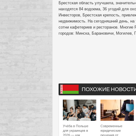
Брестская область улучшила, значительн
находятся 84 водоема, 36 угодий для охо
Инвесторов, Брестская крепость, привл
недвижимость. На сегодняшний день, на 
сотни кафетериев и ресторанов. Многие
городов: Минска, Барановичи, Могилев, 
ПОХОЖИЕ НОВОСТ
Учёба в Польше
Современные
для украинцев в
юридические
2026 — как
решения от