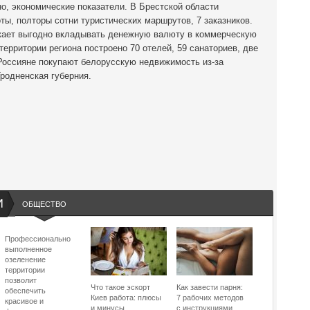
о, экономические показатели. В Брестской области
ты, полторы сотни туристических маршрутов, 7 заказников.
екает выгодно вкладывать денежную валюту в коммерческую
территории региона построено 70 отелей, 59 санаториев, две
 Россияне покупают белорусскую недвижимость из-за
Гродненская губерния.
И
ОБЩЕСТВО
Профессионально
выполненное
озеленение
территории
позволит
Что такое эскорт
Как завести парня:
обеспечить
Киев работа: плюсы
7 рабочих методов
красивое и
и минусы
с инструкциями