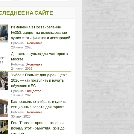
СЛЕДНЕЕ НА САЙТЕ
Изменения в Постановление
№353: запрет на использование
чужих сертификатов и деклараций
Рубрика:
Экономика
28 июля, 2026
Доставка стульев для мастеров в
Москве
Рубрика:
Экономика
24 июня, 2026
Учёба в Польше для украинцев в
2026 — как поступить и начать
обучение в ЕС
Рубрика:
Общество
19 июня, 2026
Как правильно выбрать и купить
секционные ворота для гаража
Рубрика:
Экономика
30 мая, 2026
Ford Transit второго поколения:
почему этот «работяга» жив до
сих пор