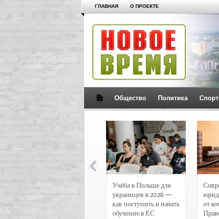
ГЛАВНАЯ
О ПРОЕКТЕ
Общество
Политика
Спорт
Новости и
Учёба в Польше для
Совр
чрезвычайные
украинцев в 2026 —
юрид
происшествия в
как поступить и начать
от к
Воронеже
обучение в ЕС
Прав