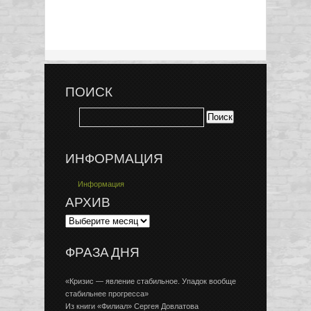
ПОИСК
ИНФОРМАЦИЯ
Информация
АРХИВ
ФРАЗА ДНЯ
«Кризис — явление стабильное. Упадок вообще
стабильнее прогресса»
Из книги «Филиал» Сергея Довлатова