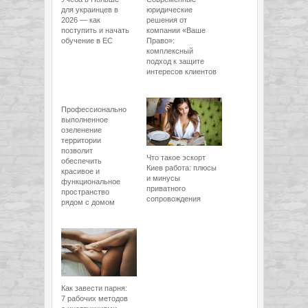
для украинцев в
юридические
2026 — как
решения от
поступить и начать
компании «Ваше
обучение в ЕС
Право»:
комплексный
подход к защите
интересов клиентов
Профессионально
выполненное
озеленение
территории
позволит
Что такое эскорт
обеспечить
Киев работа: плюсы
красивое и
и минусы
функциональное
приватного
пространство
сопровождения
рядом с домом
Как завести парня:
7 рабочих методов