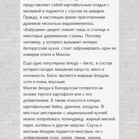
представляют собой картофельные оладьи с
мачанкой и подаются с соусом из шкварок.
Правда, в настоящее время приготовление
драников несколько видоизменилось.
«Бабушкин» рецепт помнят лишь в столице и
некоторых деревеньках страны. Поэтому
человеку, у которого вызывает интерес
белорусская кухня, стоит забронировать один из
номеров отеля в Минске.
Еще одно популярное блюдо – бигос, в состав
которого входит квашеная капуста, мясо и
копчености. Бигос является жирным блюдом,
хотя и очень вкусным.
Многие блюда в Белоруссии готовятся на
основе тертого картофеля или с его
добавлением. К таким относятся клецки,
картофельная бабка, драчена, колдуны. В
местных ресторанах с национальной кухней
можно попробовать полендвицу, жирный мясной
пирог, колбасы и другие закуски. Соусы к
мясным блюдам подаются неострые, но с
добавлением лука, хрена, тмина, укропа.