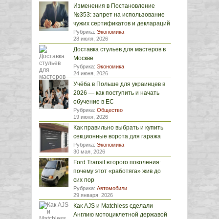
Изменения в Постановление
№353: запрет на использование
чужих сертификатов и деклараций
Рубрика:
Экономика
28 июля, 2026
Доставка стульев для мастеров в
Москве
Рубрика:
Экономика
24 июня, 2026
Учёба в Польше для украинцев в
2026 — как поступить и начать
обучение в ЕС
Рубрика:
Общество
19 июня, 2026
Как правильно выбрать и купить
секционные ворота для гаража
Рубрика:
Экономика
30 мая, 2026
Ford Transit второго поколения:
почему этот «работяга» жив до
сих пор
Рубрика:
Автомобили
29 января, 2026
Как AJS и Matchless сделали
Англию мотоциклетной державой