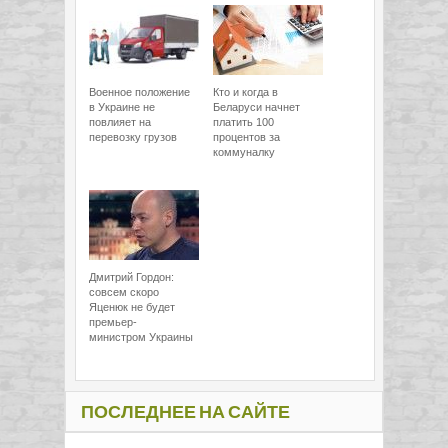
Военное положение
Кто и когда в
в Украине не
Беларуси начнет
повлияет на
платить 100
перевозку грузов
процентов за
коммуналку
Дмитрий Гордон:
совсем скоро
Яценюк не будет
премьер-
министром Украины
ПОСЛЕДНЕЕ НА САЙТЕ