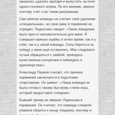
пришлось удалить вратаря и выпустить на поле
одного полевого игрока. По его мнению, именно
поэтому счёт стал таким разгромным.
Сам капитан команды не считает своё удаление
«специальным», но свою вину в поражении не
отрицает. Подколзин говорит: «Такое поведение
было просто непозволительно для меня. Я
совершил важную ошибку и отнял время, как и у
себя, так и у своей команды. Силы бороться за
победу у меня ещё оставались. Мне следовало
лучше обращаться с шайбой, проводить
качественные контратаки и побеждать в
единоборствах».
Александр Пашков считает, что причина
поражения заключается в подготовке
спортсменов. Он заявил: « Наша команда не
была готова к такому быстрому стилю игры,
который предоставил соперник»
Бывший тренер не обвинил Ларионова в
поражении. Он считает, что команда слишком
убавила обороты к концу поединка, поэтому и