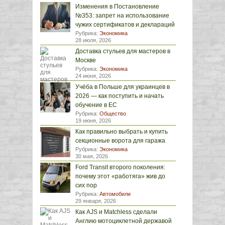
Изменения в Постановление
№353: запрет на использование
чужих сертификатов и деклараций
Рубрика:
Экономика
28 июля, 2026
Доставка стульев для мастеров в
Москве
Рубрика:
Экономика
24 июня, 2026
Учёба в Польше для украинцев в
2026 — как поступить и начать
обучение в ЕС
Рубрика:
Общество
19 июня, 2026
Как правильно выбрать и купить
секционные ворота для гаража
Рубрика:
Экономика
30 мая, 2026
Ford Transit второго поколения:
почему этот «работяга» жив до
сих пор
Рубрика:
Автомобили
29 января, 2026
Как AJS и Matchless сделали
Англию мотоциклетной державой