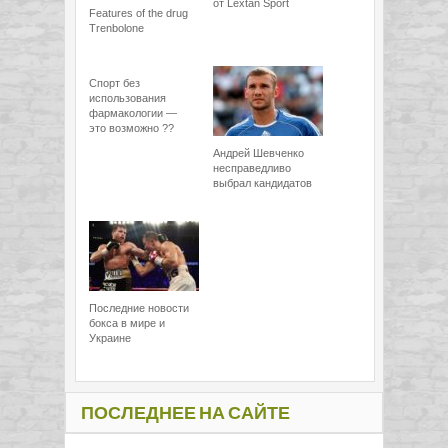
от Lextan Sport
Features of the drug
Trenbolone
Спорт без
использования
фармакологии —
это возможно ??
Андрей Шевченко
несправедливо
выбрал кандидатов
Последние новости
бокса в мире и
Украине
ПОСЛЕДНЕЕ НА САЙТЕ