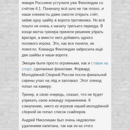
января Россияне уступили уже Финляндии со
счётом 4:1. Поначалу всё шло не так плохо, и
наши хоккеисты даже смогли открыть счёт,
забив одну шайбу в ворота противника. Но всё
пошло не очень к началу третьего периода. В
конце матча тренера приняли решение убрать
вратаря, а вместо него добавить одного
полевого игрока. Это, как все поняли, не
помогло. Команда Финляндии забросила ещё
две шайбы в наши ворота.
Эмоции были просто огромными, как и
ставки на
спорт
, сделанные фанатами. Форвард
Молодёжной Сборной России после финальной
сирены упал на лёд и заплакал. Этот эпизод
попал на камеру.
Тренер, в свою очередь, сказал, что не будет
упрекать свою команду поражением. К
сожалению, никто из игроков нашей молодёжной
сборной не попал список снайперов.
Андрей Николишин был очень недоволен
удалением капитана, так как из-за этого