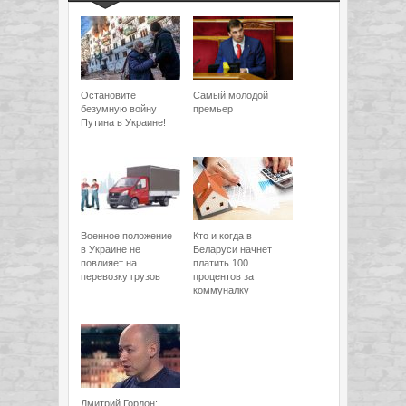
Остановите
Самый молодой
безумную войну
премьер
Путина в Украине!
Военное положение
Кто и когда в
в Украине не
Беларуси начнет
повлияет на
платить 100
перевозку грузов
процентов за
коммуналку
Дмитрий Гордон: