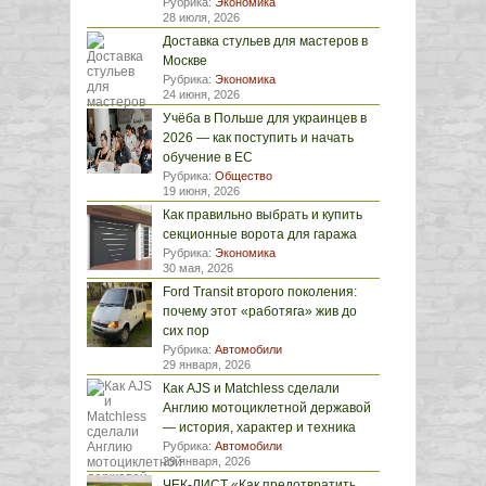
Рубрика:
Экономика
28 июля, 2026
Доставка стульев для мастеров в
Москве
Рубрика:
Экономика
24 июня, 2026
Учёба в Польше для украинцев в
2026 — как поступить и начать
обучение в ЕС
Рубрика:
Общество
19 июня, 2026
Как правильно выбрать и купить
секционные ворота для гаража
Рубрика:
Экономика
30 мая, 2026
Ford Transit второго поколения:
почему этот «работяга» жив до
сих пор
Рубрика:
Автомобили
29 января, 2026
Как AJS и Matchless сделали
Англию мотоциклетной державой
— история, характер и техника
Рубрика:
Автомобили
29 января, 2026
ЧЕК-ЛИСТ «Как предотвратить