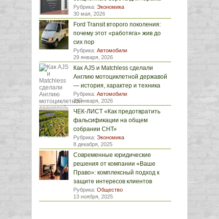
Рубрика:
Экономика
30 мая, 2026
Ford Transit второго поколения:
почему этот «работяга» жив до
сих пор
Рубрика:
Автомобили
29 января, 2026
Как AJS и Matchless сделали
Англию мотоциклетной державой
— история, характер и техника
Рубрика:
Автомобили
29 января, 2026
ЧЕК-ЛИСТ «Как предотвратить
фальсификации на общем
собрании СНТ»
Рубрика:
Экономика
8 декабря, 2025
Современные юридические
решения от компании «Ваше
Право»: комплексный подход к
защите интересов клиентов
Рубрика:
Общество
13 ноября, 2025