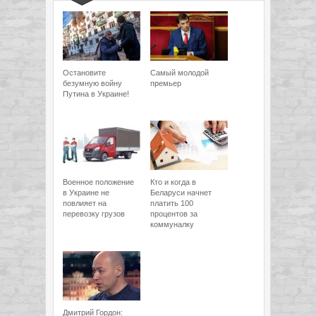
Остановите
Самый молодой
безумную войну
премьер
Путина в Украине!
Военное положение
Кто и когда в
в Украине не
Беларуси начнет
повлияет на
платить 100
перевозку грузов
процентов за
коммуналку
Дмитрий Гордон: