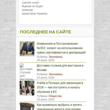
совсем скоро
Яценюк не будет
премьер-
министром Украины
ПОСЛЕДНЕЕ НА САЙТЕ
Изменения в Постановление
№353: запрет на использование
чужих сертификатов и деклараций
Рубрика:
Экономика
28 июля, 2026
Доставка стульев для мастеров в
Москве
Рубрика:
Экономика
24 июня, 2026
Учёба в Польше для украинцев в
2026 — как поступить и начать
обучение в ЕС
Рубрика:
Общество
19 июня, 2026
Как правильно выбрать и купить
секционные ворота для гаража