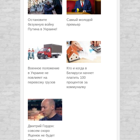
Остановите
Самый молодой
безумную войну
премьер
Путина в Украине!
Военное положение
Кто и когда в
в Украине не
Беларуси начнет
повлияет на
платить 100
перевозку грузов
процентов за
коммуналку
Дмитрий Гордон:
совсем скоро
Яценюк не будет