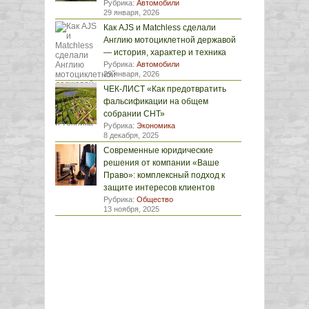
Рубрика:
Автомобили
29 января, 2026
Как AJS и Matchless сделали
Англию мотоциклетной державой
— история, характер и техника
Рубрика:
Автомобили
29 января, 2026
ЧЕК-ЛИСТ «Как предотвратить
фальсификации на общем
собрании СНТ»
Рубрика:
Экономика
8 декабря, 2025
Современные юридические
решения от компании «Ваше
Право»: комплексный подход к
защите интересов клиентов
Рубрика:
Общество
13 ноября, 2025