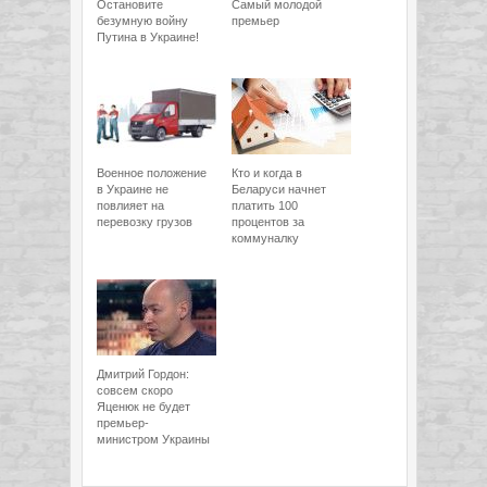
Остановите
Самый молодой
безумную войну
премьер
Путина в Украине!
Военное положение
Кто и когда в
в Украине не
Беларуси начнет
повлияет на
платить 100
перевозку грузов
процентов за
коммуналку
Дмитрий Гордон:
совсем скоро
Яценюк не будет
премьер-
министром Украины