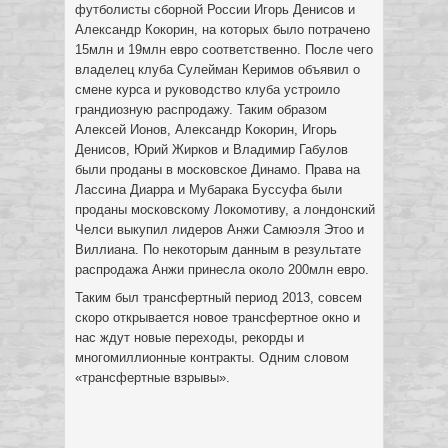
футболисты сборной России Игорь Денисов и
Александр Кокорин, на которых было потрачено
15млн и 19млн евро соответственно. После чего
владелец клуба Сулейман Керимов объявил о
смене курса и руководство клуба устроило
грандиозную распродажу. Таким образом
Алексей Ионов, Александр Кокорин, Игорь
Денисов, Юрий Жирков и Владимир Габулов
были проданы в московское Динамо. Права на
Лассина Диарра и Мубарака Буссуфа были
проданы московскому Локомотиву, а лондонский
Челси выкупил лидеров Анжи Самюэля Этоо и
Виллиана. По некоторым данным в результате
распродажа Анжи принесла около 200млн евро.
Таким был трансфертный период 2013, совсем
скоро открывается новое трансфертное окно и
нас ждут новые переходы, рекорды и
многомиллионные контракты. Одним словом
«трансфертные взрывы».