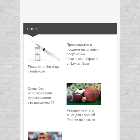
СПОРТ
Производство и
продажа напольных
спортивных
покрытий в Украине
от Lextan Sport
Features of the drug
Trenbolone
Спорт без
использования
фармакологии —
это возможно ??
Реакция на итоги
МЧМ для сборной
России по хоккею