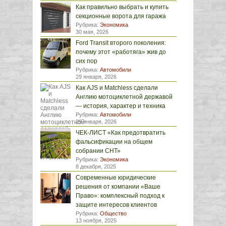
Как правильно выбрать и купить
секционные ворота для гаража
Рубрика:
Экономика
30 мая, 2026
Ford Transit второго поколения:
почему этот «работяга» жив до
сих пор
Рубрика:
Автомобили
29 января, 2026
Как AJS и Matchless сделали
Англию мотоциклетной державой
— история, характер и техника
Рубрика:
Автомобили
29 января, 2026
ЧЕК-ЛИСТ «Как предотвратить
фальсификации на общем
собрании СНТ»
Рубрика:
Экономика
8 декабря, 2025
Современные юридические
решения от компании «Ваше
Право»: комплексный подход к
защите интересов клиентов
Рубрика:
Общество
13 ноября, 2025