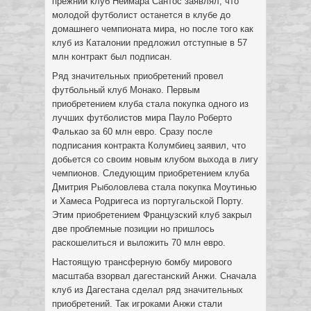
прежний клуб Неймара Сантос заявлял, что
молодой футболист останется в клубе до
домашнего чемпионата мира, но после того как
клуб из Каталонии предложил отступные в 57
млн контракт был подписан.
Ряд значительных приобретений провел
футбольный клуб Монако. Первым
приобретением клуба стала покупка одного из
лучших футболистов мира Пауло Роберто
Фалькао за 60 млн евро. Сразу после
подписания контракта Колумбиец заявил, что
добьется со своим новым клубом выхода в лигу
чемпионов. Следующим приобретением клуба
Дмитрия Рыболовлева стала покупка Моутинью
и Хамеса Родригеса из португальской Порту.
Этим приобретением Французский клуб закрыл
две проблемные позиции но пришлось
раскошелиться и выложить 70 млн евро.
Настоящую трансферную бомбу мирового
масштаба взорвал дагестанский Анжи. Сначала
клуб из Дагестана сделал ряд значительных
приобретений. Так игроками Анжи стали