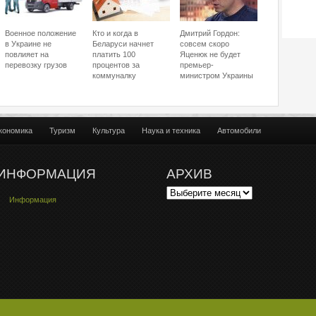
Военное положение
Кто и когда в
Дмитрий Гордон:
в Украине не
Беларуси начнет
совсем скоро
повлияет на
платить 100
Яценюк не будет
перевозку грузов
процентов за
премьер-
коммуналку
министром Украины
кономика
Туризм
Культура
Наука и техника
Автомобили
ИНФОРМАЦИЯ
АРХИВ
Информация