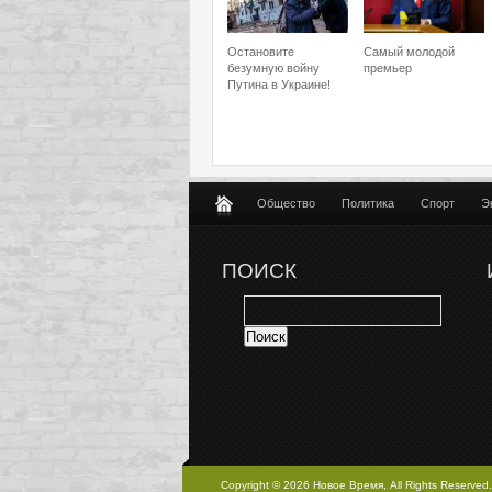
Остановите
Самый молодой
безумную войну
премьер
Путина в Украине!
Общество
Политика
Спорт
Э
ПОИСК
Copyright © 2026 Новое Время, All Rights Reserved.