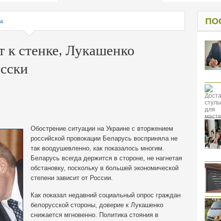
од к защите
ресов клиентов
ПО
а
т к стенке, Лукашенко
усски
Обострение ситуации на Украине с вторжением
российской провокации Беларусь восприняла не
так воодушевленно, как показалось многим.
Беларусь всегда держится в стороне, не нагнетая
обстановку, поскольку в большей экономической
степени зависит от России.
Как показал недавний социальный опрос граждан
белорусской стороны, доверие к Лукашенко
снижается мгновенно. Политика стояния в