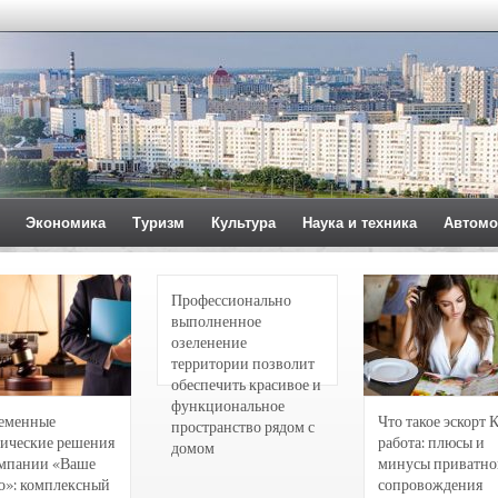
Экономика
Туризм
Культура
Наука и техника
Автомо
Профессионально
выполненное
озеленение
территории позволит
обеспечить красивое и
функциональное
еменные
Что такое эскорт 
пространство рядом с
ические решения
работа: плюсы и
домом
омпании «Ваше
минусы приватно
о»: комплексный
сопровождения