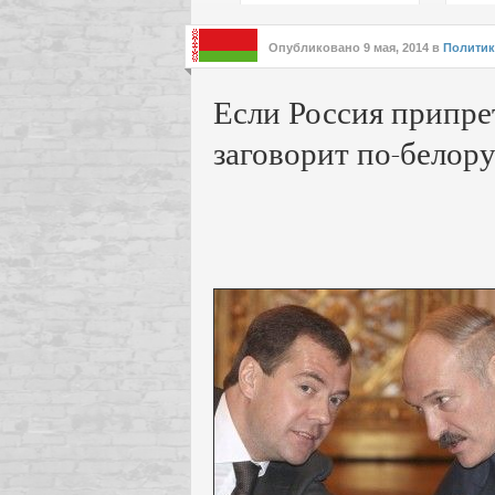
подх
инте
Опубликовано
9 мая, 2014
в
Политик
Если Россия припре
заговорит по-белор