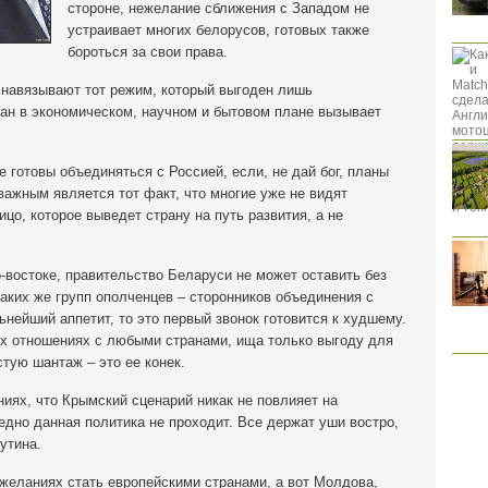
стороне, нежелание сближения с Западом не
устраивает многих белорусов, готовых также
бороться за свои права.
 навязывают тот режим, который выгоден лишь
ран в экономическом, научном и бытовом плане вызывает
е готовы объединяться с Россией, если, не дай бог, планы
ажным является тот факт, что многие уже не видят
цо, которое выведет страну на путь развития, а не
-востоке, правительство Беларуси не может оставить без
таких же групп ополченцев – сторонников объединения с
ьнейший аппетит, то это первый звонок готовится к худшему.
их отношениях с любыми странами, ища только выгоду для
стую шантаж – это ее конек.
ниях, что Крымский сценарий никак не повлияет на
едно данная политика не проходит. Все держат уши востро,
утина.
желаниях стать европейскими странами, а вот Молдова,