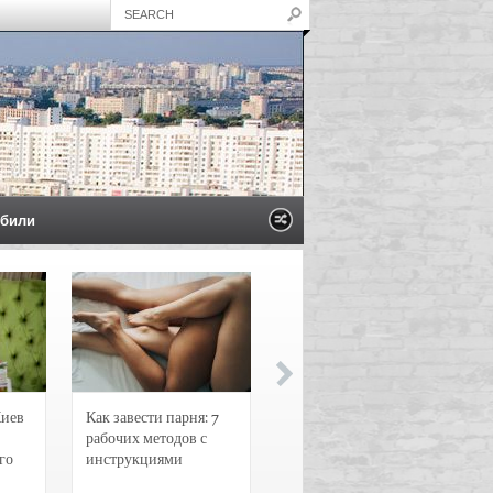
били
Киев
Как завести парня: 7
Новости и
рабочих методов с
чрезвычайные
го
инструкциями
происшествия в
Воронеже