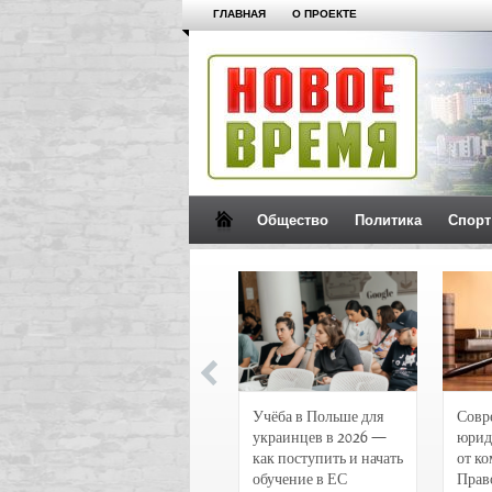
ГЛАВНАЯ
О ПРОЕКТЕ
Общество
Политика
Спорт
Новости и
Учёба в Польше для
Совр
чрезвычайные
украинцев в 2026 —
юрид
происшествия в
как поступить и начать
от к
Воронеже
обучение в ЕС
Прав