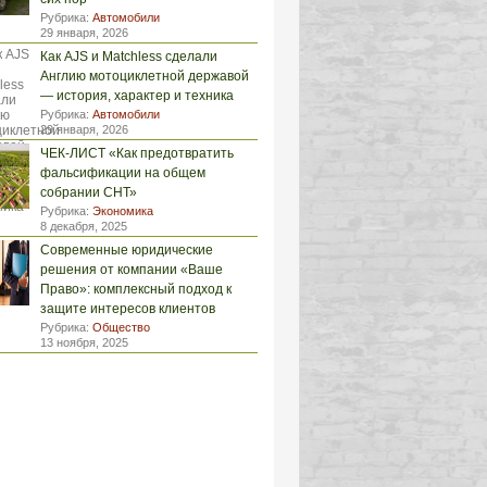
Рубрика:
Автомобили
29 января, 2026
Как AJS и Matchless сделали
Англию мотоциклетной державой
— история, характер и техника
Рубрика:
Автомобили
29 января, 2026
ЧЕК-ЛИСТ «Как предотвратить
фальсификации на общем
собрании СНТ»
Рубрика:
Экономика
8 декабря, 2025
Современные юридические
решения от компании «Ваше
Право»: комплексный подход к
защите интересов клиентов
Рубрика:
Общество
13 ноября, 2025