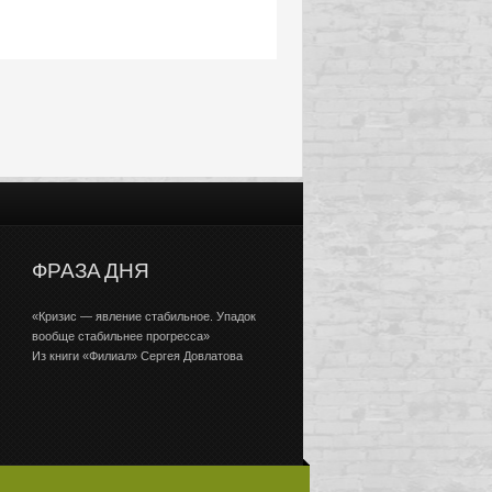
ФРАЗА ДНЯ
«Кризис — явление стабильное. Упадок
вообще стабильнее прогресса»
Из книги «Филиал» Сергея Довлатова