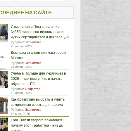
СЛЕДНЕЕ НА САЙТЕ
Изменения в Постановление
№353: запрет на использование
чужих сертификатов и деклараций
Рубрика:
Экономика
28 июля, 2026
Доставка стульев для мастеров в
Москве
Рубрика:
Экономика
24 июня, 2026
Учёба в Польше для украинцев в
2026 — как поступить и начать
обучение в ЕС
Рубрика:
Общество
19 июня, 2026
Как правильно выбрать и купить
секционные ворота для гаража
Рубрика:
Экономика
30 мая, 2026
Ford Transit второго поколения:
почему этот «работяга» жив до
сих пор