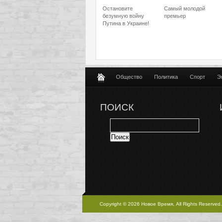
Остановите
Самый молодой
безумную войну
премьер
Путина в Украине!
Общество
Политика
Спорт
Э
ПОИСК
Copyright © 2026 Новое Время, All Rights Reserved.