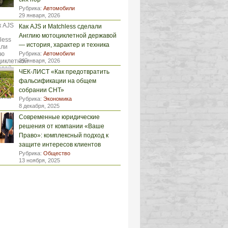
Рубрика:
Автомобили
29 января, 2026
Как AJS и Matchless сделали
Англию мотоциклетной державой
— история, характер и техника
Рубрика:
Автомобили
29 января, 2026
ЧЕК-ЛИСТ «Как предотвратить
фальсификации на общем
собрании СНТ»
Рубрика:
Экономика
8 декабря, 2025
Современные юридические
решения от компании «Ваше
Право»: комплексный подход к
защите интересов клиентов
Рубрика:
Общество
13 ноября, 2025