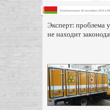
подх
инте
Опубликовано
29 сентября, 2014
в
П
Эксперт: проблема 
не находит законода