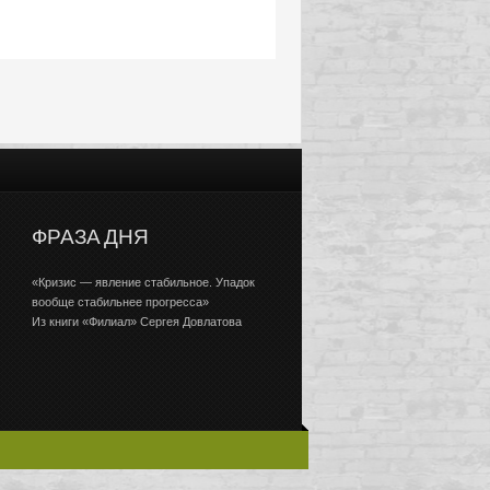
ФРАЗА ДНЯ
«Кризис — явление стабильное. Упадок
вообще стабильнее прогресса»
Из книги «Филиал» Сергея Довлатова