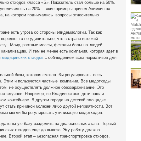
льно отходов класса «Б». Показатель стал больше на 50%.
 увеличилось на 20%. Такие примеры привел Акимкин на
та, на котором поднимались вопросы относительно
тране есть угроза со стороны эпидемиологии. Так как
орядке, то не удивительно, что в стране высокий
лезу. Мочу, рвотные массы, фекалии больных людей
анализацию. И тем не менее есть компания, которая идет в
 медицинских отходов
с соблюдением всех нормативов для
ельной базы, которая смогла бы регулировать весь
в. Этим и пользуются частные компании. Все медотходы
этом не осуществлять должное обеззараживание. Это
ных случаев. Например, во Владивостоке дети нашли
ном контейнере. В другом городе на детской площадке
т стать причиной болезни либо другой неприятности. Вот
орые могли бы регулировать утилизацию медотходов.
одательную базу разделить на два основных этапа. Первый
инских отходов еще до вывоза. Эту работу должно
ие. Второй этап – безопасная транспортировка отходов.