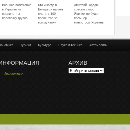
Военное положение
Кто и когда в
Дмитрий Гордон:
в Украине не
Беларуси начнет
совсем скоро
повлияет на
платить 100
Яценюк не будет
перевозку грузов
процентов за
премьер-
коммуналку
министром Украины
кономика
Туризм
Культура
Наука и техника
Автомобили
ИНФОРМАЦИЯ
АРХИВ
Информация