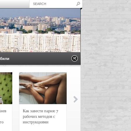
били
Киев
Как завести парня: 7
Новости и
рабочих методов с
чрезвычайные
го
инструкциями
происшествия в
Воронеже