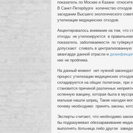
показатель по Москве и Казани относите
В Санкт-Петербурге количество отходов
заседании Высшего экологического сове
утилизации медицинских отходов.
Акцентировалось внимание на том, что с
отходы не утилизируются в правильном п
показатель заболеваемости по туберку
допускают сливать в централизованную к
авангарде данной отрасли и
дезинфекция
них не проблема.
На данный момент нет нужной законодат
процесс утилизации медицинских отходо
складируются на общих полигонах, при 
становится причиной различных неприят
оспенную вакцину, которая была в мусор
малыши нашли шприц. Такие находки могу
почему необходимо принять законы, кот
Эксперты считают, что необходимо закон
бы подразумевал обеззараживание медиц
выполнять больница либо другое заведен