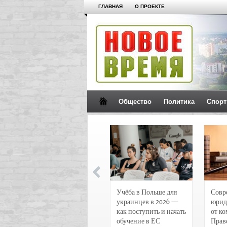
ГЛАВНАЯ
О ПРОЕКТЕ
Общество
Политика
Спорт
Новости и
Учёба в Польше для
Совр
чрезвычайные
украинцев в 2026 —
юрид
происшествия в
как поступить и начать
от к
Воронеже
обучение в ЕС
Прав