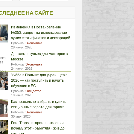
СЛЕДНЕЕ НА САЙТЕ
Изменения в Постановление
№353: запрет на использование
чужих сертификатов и деклараций
Рубрика:
Экономика
28 июля, 2026
Доставка стульев для мастеров в
Москве
Рубрика:
Экономика
24 июня, 2026
Учёба в Польше для украинцев в
2026 — как поступить и начать
обучение в ЕС
Рубрика:
Общество
19 июня, 2026
Как правильно выбрать и купить
секционные ворота для гаража
Рубрика:
Экономика
30 мая, 2026
Ford Transit второго поколения:
почему этот «работяга» жив до
сих пор