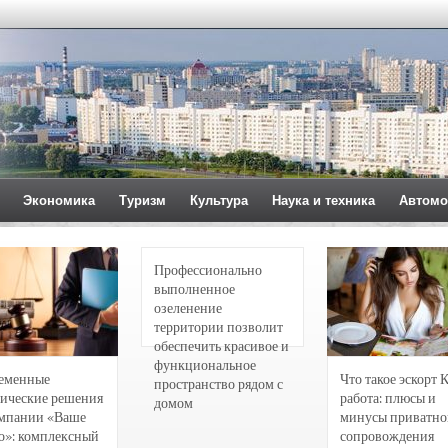
Экономика
Туризм
Культура
Наука и техника
Автомо
Профессионально
выполненное
озеленение
территории позволит
обеспечить красивое и
функциональное
еменные
Что такое эскорт 
пространство рядом с
ические решения
работа: плюсы и
домом
омпании «Ваше
минусы приватно
о»: комплексный
сопровождения