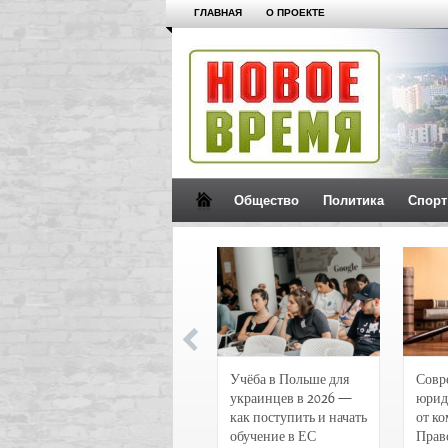
ГЛАВНАЯ
О ПРОЕКТЕ
Общество
Политика
Спорт
Новости и
Учёба в Польше для
Совр
чрезвычайные
украинцев в 2026 —
юрид
происшествия в
как поступить и начать
от к
Воронеже
обучение в ЕС
Прав