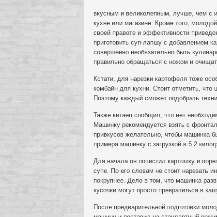
вкусным и великолепным, лучше, чем с 
кухне или магазине. Кроме того, молодо
своей правоте и эффективности приведе
приготовить суп-лапшу с добавлением к
совершенно необязательно быть кулинаро
правильно обращаться с ножом и очищат
Кстати, для нарезки картофеля тоже осо
комбайн для кухни. Стоит отметить, что
Поэтому каждый сможет подобрать техни
Также китаец сообщил, что нет необходи
Машинку рекомендуется взять с фронтал
привкусов желательно, чтобы машинка б
примера машинку с загрузкой в 5.2 килог
Для начала он почистил картошку и пор
супе. По его словам не стоит нарезать 
покрупнее. Дело в том, что машинка раз
кусочки могут просто превратиться в каш
После предварительной подготовки моло
машину и поставил на стандартный режи