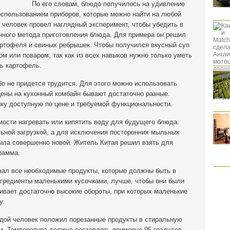
По его словам, блюдо получилось на удивление
использованием приборов, которые можно найти на любой
й человек провел наглядный эксперимент, чтобы убедить в
нного метода приготовления блюда. Для примера он решил
артофеля и свиных ребрышек. Чтобы получился вкусный суп
м или поваром, так как из всех навыков нужно только уметь
ь картофель.
бо не придется трудится. Для этого можно использовать
 цены на кухонный комбайн бывают достаточно разные.
ку доступную по цене и требуемой функциональности.
мости нагревать или кипятить воду для будущего блюда.
ьной загрузкой, а для исключения посторонних мыльных
ыла совершенно новой. Житель Китая решил взять для
рамма.
езал все необходимые продукты, которые должны быть в
ингредиенты маленькими кусочками, лучше, чтобы они были
вивает достаточно высокие обороты, при которых маленькие
у.
дой человек положил порезанные продукты в стиральную
м. Температура должна составлять примерно 95 градусов.