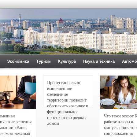
Экономика
Туризм
Культура
Наука и техника
Автомо
Профессионально
выполненное
озеленение
территории позволит
обеспечить красивое и
функциональное
еменные
Что такое эскорт 
пространство рядом с
ические решения
работа: плюсы и
домом
омпании «Ваше
минусы приватно
о»: комплексный
сопровождения