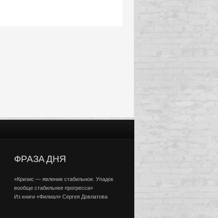
ФРАЗА ДНЯ
«Кризис — явление стабильное. Упадок
вообще стабильнее прогресса»
Из книги «Филиал» Сергея Довлатова