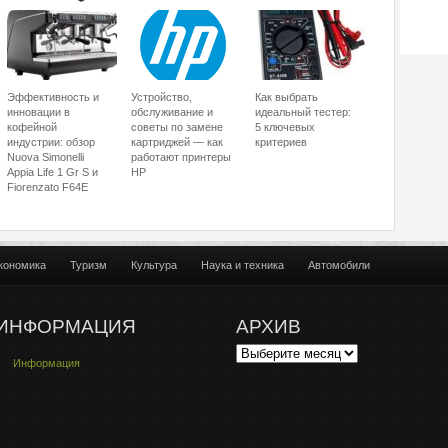
Эффективность и
Устройство,
Как выбрать
инновации в
обслуживание и
идеальный тестер:
кофейной
советы по замене
5 ключевых
индустрии: обзор
картриджей — как
критериев
Nuova Simonelli
работают принтеры
Appia Life 1 Gr S и
HP
Fiorenzato F64E
кономика
Туризм
Культура
Наука и техника
Автомобили
ИНФОРМАЦИЯ
АРХИВ
Информация