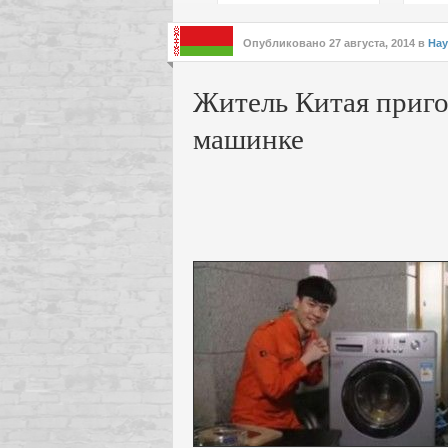
подх
инте
Опубликовано
27 августа, 2014
в
Нау
Житель Китая приго
машинке