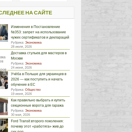
СЛЕДНЕЕ НА САЙТЕ
Изменения в Постановление
№353: запрет на использование
чужих сертификатов и деклараций
Рубрика:
Экономика
28 июля, 2026
Доставка стульев для мастеров в
Москве
Рубрика:
Экономика
24 июня, 2026
Учёба в Польше для украинцев в
2026 — как поступить и начать
обучение в ЕС
Рубрика:
Общество
19 июня, 2026
Как правильно выбрать и купить
секционные ворота для гаража
Рубрика:
Экономика
30 мая, 2026
Ford Transit второго поколения:
почему этот «работяга» жив до
сих пор