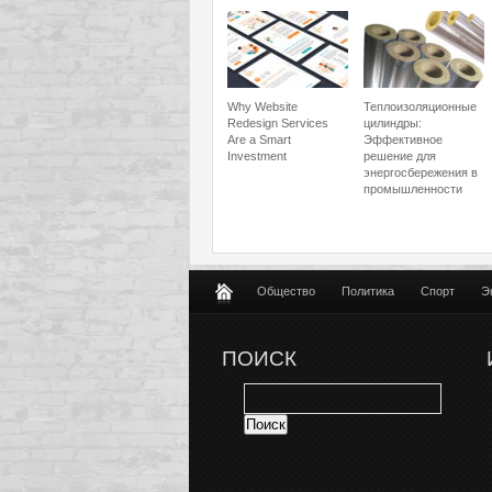
Why Website
Теплоизоляционные
Redesign Services
цилиндры:
Are a Smart
Эффективное
Investment
решение для
энергосбережения в
промышленности
Общество
Политика
Спорт
Э
ПОИСК