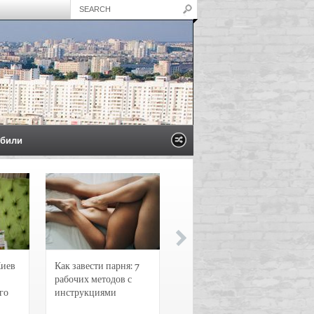
били
Киев
Как завести парня: 7
Новости и
рабочих методов с
чрезвычайные
го
инструкциями
происшествия в
Воронеже