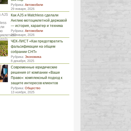
Рубрика:
Автомобили
29 января, 2026
Как AJS и Matchless сделали
Англию мотоциклетной державой
— история, характер и техника
Рубрика:
Автомобили
29 января, 2026
ЧЕК-ЛИСТ «Как предотвратить
фальсификации на общем
собрании СНТ»
Рубрика:
Экономика
8 декабря, 2025
Современные юридические
решения от компании «Ваше
Право»: комплексный подход к
защите интересов клиентов
Рубрика:
Общество
13 ноября, 2025