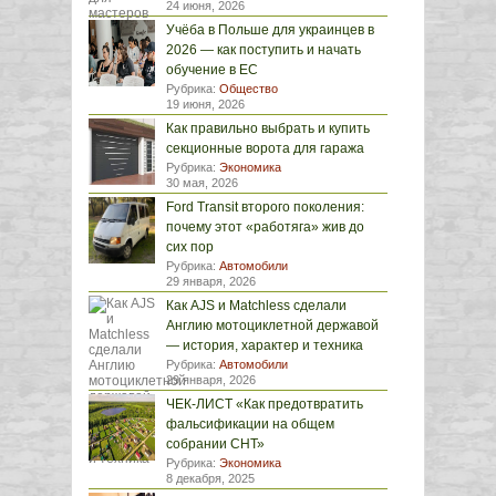
24 июня, 2026
Учёба в Польше для украинцев в
2026 — как поступить и начать
обучение в ЕС
Рубрика:
Общество
19 июня, 2026
Как правильно выбрать и купить
секционные ворота для гаража
Рубрика:
Экономика
30 мая, 2026
Ford Transit второго поколения:
почему этот «работяга» жив до
сих пор
Рубрика:
Автомобили
29 января, 2026
Как AJS и Matchless сделали
Англию мотоциклетной державой
— история, характер и техника
Рубрика:
Автомобили
29 января, 2026
ЧЕК-ЛИСТ «Как предотвратить
фальсификации на общем
собрании СНТ»
Рубрика:
Экономика
8 декабря, 2025