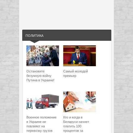
ПОЛИТИКА
Остановите
Самый молодой
безумную войну
премьер
Путина в Украине!
Военное положение
Кто и когда в
в Украине не
Беларуси начнет
повлияет на
платить 100
перевозку грузов
процентов за